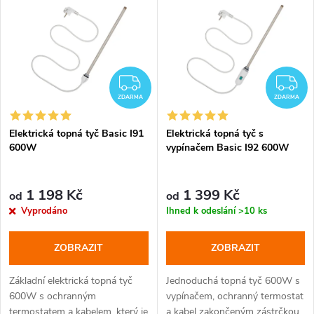
z
ý
Abecedně
e
p
n
i
ZDARMA
Z
í
ZDARMA
ZDARMA
s
p
Elektrická topná tyč Basic I91
Elektrická topná tyč s
600W
vypínačem Basic I92 600W
p
r
r
1 198 Kč
1 399 Kč
od
od
o
Vyprodáno
Ihned k odeslání
>10 ks
o
d
ZOBRAZIT
ZOBRAZIT
d
u
Základní elektrická topná tyč
Jednoduchá topná tyč 600W s
u
600W s ochranným
vypínačem, ochranný termostat
termostatem a kabelem, který je
a kabel zakončeným zástrčkou