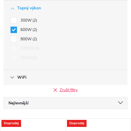
Topný výkon
300W
2
600W
2
900W
2
1200W
0
150W
0
WiFi
Zrušit filtry
Ř
Nejlevnější
a
Nejdražší
V
Doprodej
Doprodej
Nejprodávanější