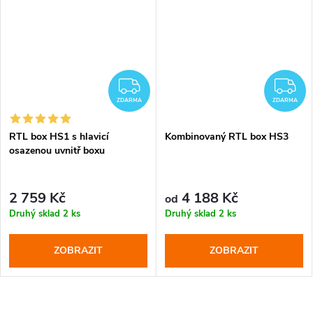
ZDARMA
Z
ZDARMA
ZDARMA
RTL box HS1 s hlavicí
Kombinovaný RTL box HS3
osazenou uvnitř boxu
2 759 Kč
4 188 Kč
od
Druhý sklad
2 ks
Druhý sklad
2 ks
ZOBRAZIT
ZOBRAZIT