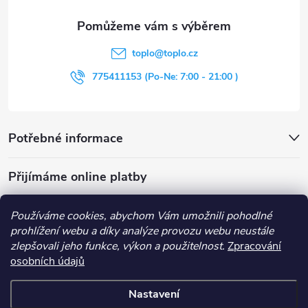
a
t
toplo
@
toplo.cz
í
775411153 (Po-Ne: 7:00 - 21:00 )
Potřebné informace
Přijímáme online platby
Používáme cookies, abychom Vám umožnili pohodlné
prohlížení webu a díky analýze provozu webu neustále
zlepšovali jeho funkce, výkon a použitelnost.
Zpracování
Obchodní podmínky
Průvodce nákupem
Kontakt
osobních údajů
Vše o nákupu
Nastavení