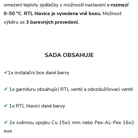
omezení teploty zpátečky s možností nastavení
v rozmezí
0-50 °C
.
RTL hlavice je vyvedena vně boxu.
Možnost
výběru ze
3 barevných provedení.
SADA OBSAHUJE
✔
1x instalační box dané barvy
✔
1x garnituru obsahující RTL ventil a odvzdušňovací ventil
✔
1x RTL hlavici dané barvy
✔
2x svěrnou spojku Cu 15x1 mm nebo Pex-AL-Pex 16x2
mm