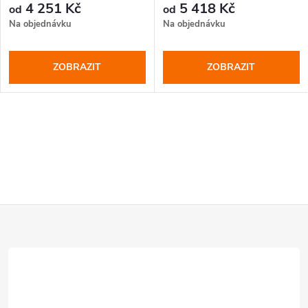
4 251 Kč
5 418 Kč
od
od
Na objednávku
Na objednávku
ZOBRAZIT
ZOBRAZIT
Z
á
p