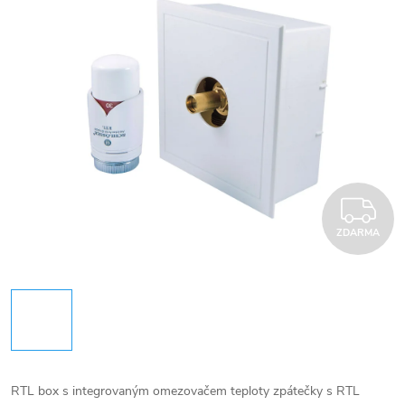
Z
ZDARMA
RTL box s integrovaným omezovačem teploty zpátečky s RTL