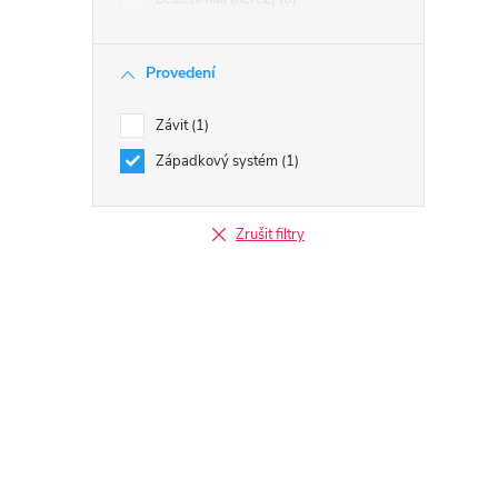
Provedení
Závit
1
Západkový systém
1
Zrušit filtry