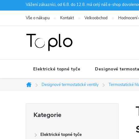
Přejít
Vážení zákazníci, od 6.8. do 12.8. má celý náš e-shop dovole
na
Vše o nákupu
Kontakt
Velkoobchod
Hodnocení
obsah
Elektrické topné tyče
Designové termosta
Designové termostatické ventily
Termostatické hl
Domů
P
Přeskočit
Kategorie
kategorie
o
Elektrické topné tyče