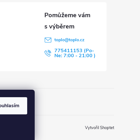
toplo
@
toplo.cz
775411153 (Po-
Ne: 7:00 - 21:00 )
u
ouhlasím
Vytvořil Shoptet