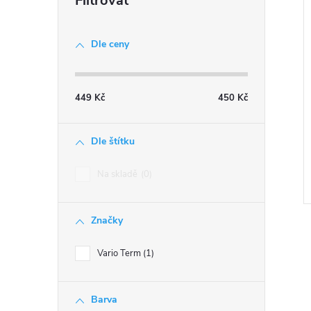
n
e
Dle ceny
l
449
Kč
450
Kč
Dle štítku
Na skladě
0
Značky
Vario Term
1
Barva