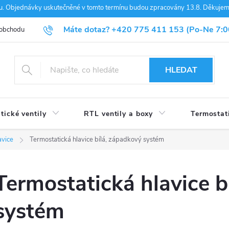
nou. Objednávky uskutečněné v tomto termínu budou zpracovány 13.8. Děkuje
Máte dotaz?
+420 775 411 153
(Po-Ne 7:0
 obchodu
Blog
HLEDAT
tické ventily
RTL ventily a boxy
Termostat
avice
Termostatická hlavice bílá, západkový systém
Termostatická hlavice b
systém