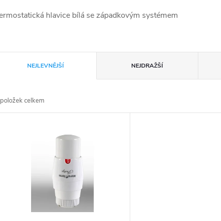
ermostatická hlavice bílá se západkovým systémem
Ř
NEJLEVNĚJŠÍ
NEJDRAŽŠÍ
a
položek celkem
z
V
e
ý
n
p
p