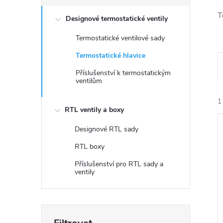
s
T
Designové termostatické ventily
t
Termostatické ventilové sady
r
Termostatické hlavice
a
Příslušenství k termostatickým
ventilům
n
1
RTL ventily a boxy
n
Designové RTL sady
í
RTL boxy
Příslušenství pro RTL sady a
p
ventily
í
i
a