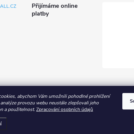
Přijímáme online
ALL.CZ
platby
Obchodní podmínky
Průvodce nákupem
Kontakt
Vše o nákup
ookies, abychom Vám umožnili pohodlné prohlížení
S
 analýze provozu webu neustále zlepšovali jeho
n a použitelnost.
Zpracování osobních údajů
í