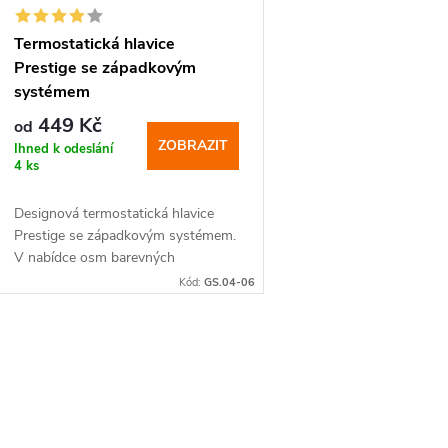
s
r
p
Termostatická hlavice
o
Prestige se západkovým
r
systémem
d
449 Kč
od
o
ZOBRAZIT
Ihned k odeslání
u
4 ks
d
Designová termostatická hlavice
k
Prestige se západkovým systémem.
u
V nabídce osm barevných
t
provedení.
Kód:
GS.04-06
k
ů
t
O
ů
v