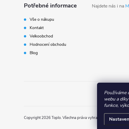
á
Potřebné informace
Najdete nás i na
M
p
Vše o nákupu
Kontakt
a
Velkoobchod
t
Hodnocení obchodu
Blog
í
Používáme c
webu a díky
funkce, výko
Copyright 2026
Toplo
. Všechna práva vyhrazena.
Nastaven