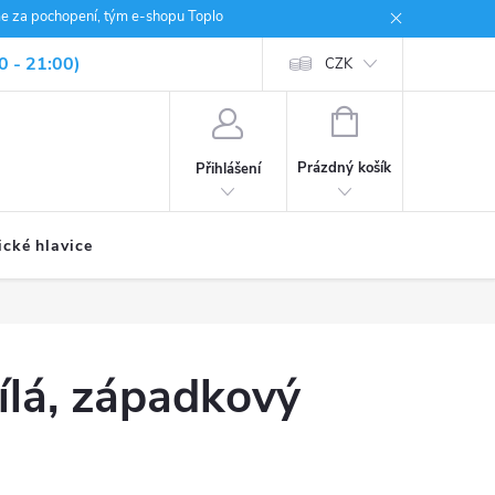
me za pochopení, tým e-shopu Toplo
0 - 21:00)
CZK
NÁKUPNÍ
KOŠÍK
Prázdný košík
Přihlášení
ické hlavice
ílá, západkový