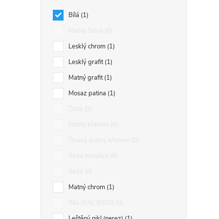
l
Bílá
1
Matná černá
0
Lesklý chrom
1
Lesklý grafit
1
Matný grafit
1
í
Mosaz patina
1
Zlatá
0
Matný křemen
0
r
Tmavý matný křemen
0
Šedá metalíza
0
Šedá
0
Matný chrom
1
Bílá (RAL 9003)
0
Leštěný nikl (nerez)
1