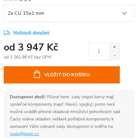
Možnosti doručení
od
3 947 Kč
od
3 261,98 Kč
bez DPH
Měrná
cena:
VLOŽIT DO KOŠÍKU
Dostupnost zboží:
Různé term. sady stejné barvy mají
společné komponenty (např. hlavici, spojky), proto není
možné uvádět přesné skladové množství jednotlivých sad.
Často máme skladem veškeré potřebné komponenty k
sestavení Vámi vybrané sady, dostupnost si ověřte na
toplo@toplo.cz
.