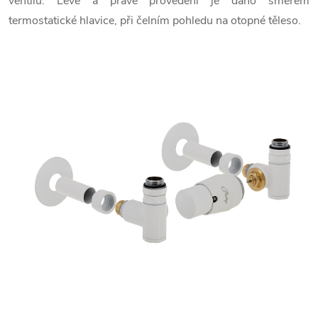
ventilu. Levé a pravé provedení je dáno směrem
termostatické hlavice, při čelním pohledu na otopné těleso.