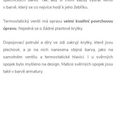
specifických barev. Tak, aby si mohl každý vybrat ventil
v barvě, který se co nejvíce hodí k jeho žebříku.
Termostatický ventil má opravu
velmi kvalitní povrchovou
úpravu
. Nejedná se o žádné plastové krytky.
Dopojovací potrubí a díry ve zdi zakryjí krytky, které jsou
plechové, a je na nich nanesena stejná barva, jako na
samotném ventilu a termostatické hlavici. I u svěrných
spojek bylo myšleno na design. Matice svěrných spojek jsou
také v barvě armatury.