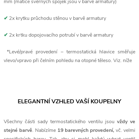
mm (matice svěrných spojek jsou v barvě armatury)
✔
2x krytku průchodu stěnou v barvě armatury
✔
2x krtku dopojovacího potrubí v barvě armatury
*Levé/pravé provedení – termostatická hlavice směřuje
vlevo/vpravo při čelním pohledu na otopné těleso. Viz. níže
ELEGANTNÍ VZHLED VAŠÍ KOUPELNY
Všechny části sady termostatického ventilu jsou
vždy ve
stejné barvě
. Nabízíme
19 barevných provedení,
vč. velmi