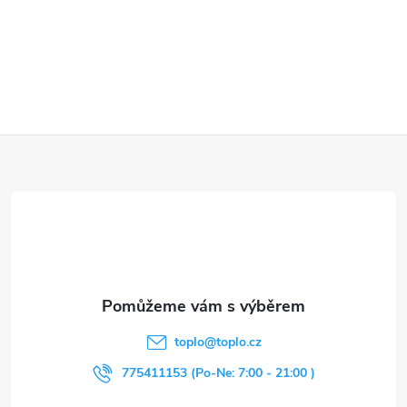
Z
á
p
a
t
toplo
@
toplo.cz
í
775411153 (Po-Ne: 7:00 - 21:00 )