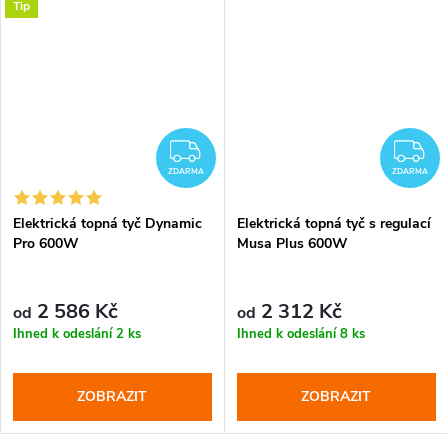
Tip
DARMA
ZDARMA
Z
ZDARMA
ZDARMA
Elektrická topná tyč Dynamic
Elektrická topná tyč s regulací
Pro 600W
Musa Plus 600W
2 586 Kč
2 312 Kč
od
od
Ihned k odeslání
2 ks
Ihned k odeslání
8 ks
ZOBRAZIT
ZOBRAZIT