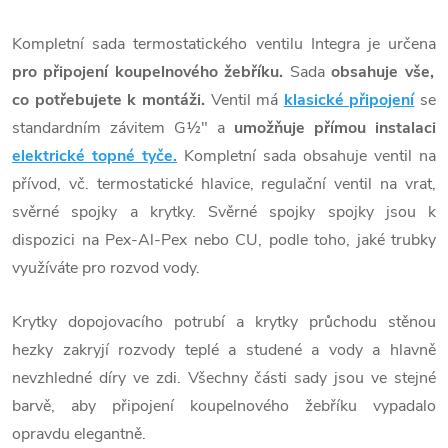
Kompletní sada termostatického ventilu Integra je určena
pro připojení koupelnového žebříku.
Sada
obsahuje
vše,
co potřebujete k montáži.
Ventil má
klasické připojení
se
standardním závitem G½" a
umožňuje přímou instalaci
elektrické topné tyče.
Kompletní sada obsahuje ventil na
přívod, vč. termostatické hlavice, regulační ventil na vrat,
svěrné spojky a krytky.
Svěrné spojky spojky jsou k
dispozici na Pex-Al-Pex nebo CU, podle toho, jaké trubky
využíváte pro rozvod vody.
Krytky dopojovacího potrubí a krytky průchodu stěnou
hezky zakryjí rozvody teplé a studené a vody a hlavně
nevzhledné díry ve zdi.
Všechny části sady jsou ve stejné
barvě, aby připojení koupelnového žebříku vypadalo
opravdu elegantně.