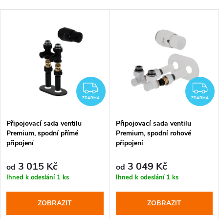
a
Nejdražší
V
Nejprodávanější
z
ý
Abecedně
e
p
n
i
ZDARMA
Z
í
ZDARMA
ZDARMA
s
p
Připojovací sada ventilu
Připojovací sada ventilu
Premium, spodní přímé
Premium, spodní rohové
p
připojení
připojení
r
r
3 015 Kč
3 049 Kč
od
od
o
Ihned k odeslání
1 ks
Ihned k odeslání
1 ks
o
d
ZOBRAZIT
ZOBRAZIT
d