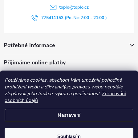
t
p
toplo
@
toplo.cz
r
í
775411153 (Po-Ne: 7:00 - 21:00 )
v
k
Potřebné informace
y
Přijímáme online platby
v
ý
Používáme cookies, abychom Vám umožnili pohodlné
prohlížení webu a díky analýze provozu webu neustále
p
zlepšovali jeho funkce, výkon a použitelnost.
Zpracování
Obchodní podmínky
Průvodce nákupem
Kontakt
i
osobních údajů
Vše o nákupu
s
Nastavení
u
Copyright 2026
Toplo
. Všechna práva vyhrazena.
Souhlasím