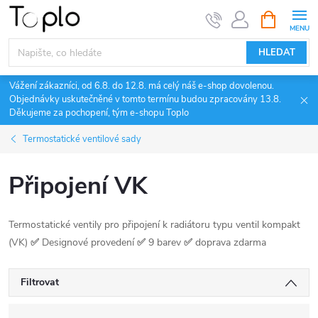
Přejít
NÁKUPNÍ
KOŠÍK
na
obsah
HLEDAT
Vážení zákazníci, od 6.8. do 12.8. má celý náš e-shop dovolenou.
Objednávky uskutečněné v tomto termínu budou zpracovány 13.8.
Děkujeme za pochopení, tým e-shopu Toplo
Termostatické ventilové sady
Připojení VK
Termostatické ventily pro připojení k radiátoru typu ventil kompakt
(VK)
✅
Designové provedení
✅
9 barev
✅
doprava zdarma
Filtrovat