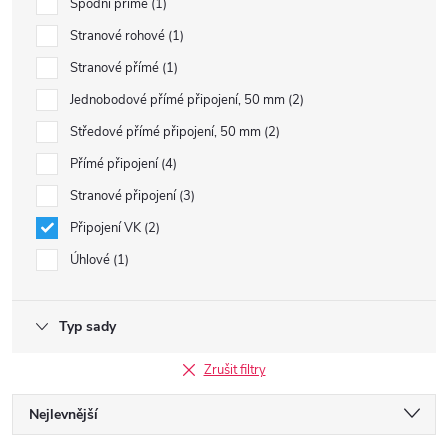
Spodní přímé
1
Stranové rohové
1
Stranové přímé
1
Jednobodové přímé připojení, 50 mm
2
Středové přímé připojení, 50 mm
2
Přímé připojení
4
Stranové připojení
3
Připojení VK
2
Úhlové
1
Typ sady
Zrušit filtry
Ř
Nejlevnější