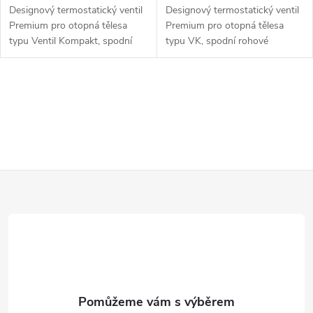
u
Designový termostatický ventil
Designový termostatický ventil
u
Premium pro otopná tělesa
Premium pro otopná tělesa
k
typu Ventil Kompakt, spodní
typu VK, spodní rohové
k
přímé připojení. Termostatický
připojení. Termostatický ventil,
ventil, regulační šroubení,
regulační šroubení,
t
termostatická hlavice Prestige,...
termostatická hlavice Prestige,
t
O
svěrné...
ů
v
ů
l
Z
á
d
á
a
p
c
a
í