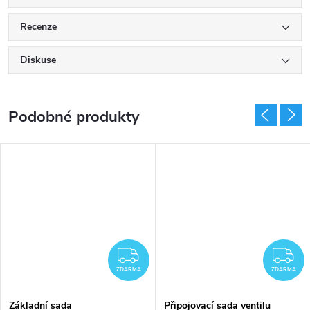
Recenze
Diskuse
DARMA
ZDARMA
Z
ZDARMA
ZDARMA
Základní sada
Připojovací sada ventilu