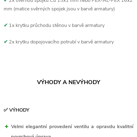
✔
2x svěrnou spojku Cu 15x1 mm nebo PEX-AL-PEX 16x2
mm (matice svěrných spojek jsou v barvě armatury)
✔
1x krytku průchodu stěnou v barvě armatury
✔
2x krytku dopojovacího potrubí v barvě armatury
VÝHODY A NEVÝHODY
✅ VÝHODY
Velmi elegantní provedení ventilu a opravdu kvalitní
povrchová úprava