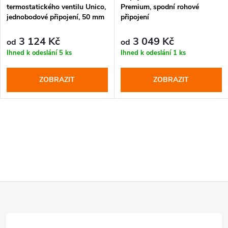
termostatického ventilu Unico,
Premium, spodní rohové
jednobodové připojení, 50 mm
připojení
3 124 Kč
3 049 Kč
od
od
Ihned k odeslání
5 ks
Ihned k odeslání
1 ks
ZOBRAZIT
ZOBRAZIT
Z
á