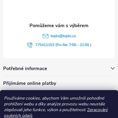
p
a
t
toplo
@
toplo.cz
í
775411153 (Po-Ne: 7:00 - 21:00 )
Potřebné informace
Přijímáme online platby
Používáme cookies, abychom Vám umožnili pohodlné
prohlížení webu a díky analýze provozu webu neustále
zlepšovali jeho funkce, výkon a použitelnost.
Zpracování
Obchodní podmínky
Průvodce nákupem
Kontakt
osobních údajů