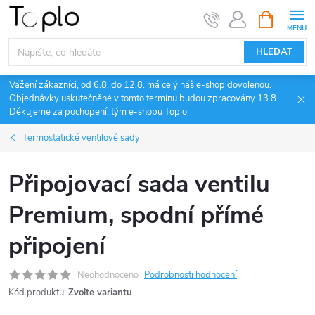
Přejít
NÁKUPNÍ
KOŠÍK
na
obsah
HLEDAT
Vážení zákazníci, od 6.8. do 12.8. má celý náš e-shop dovolenou.
Objednávky uskutečněné v tomto termínu budou zpracovány 13.8.
Děkujeme za pochopení, tým e-shopu Toplo
Termostatické ventilové sady
Připojovací sada ventilu
Premium, spodní přímé
připojení
Neohodnoceno
Podrobnosti hodnocení
Kód produktu:
Zvolte variantu