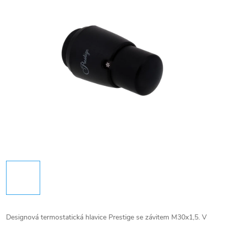
Designová termostatická hlavice Prestige se závitem M30x1,5. V