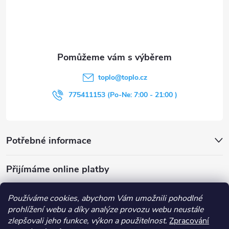
p
a
t
toplo
@
toplo.cz
í
775411153 (Po-Ne: 7:00 - 21:00 )
Potřebné informace
Přijímáme online platby
Používáme cookies, abychom Vám umožnili pohodlné
prohlížení webu a díky analýze provozu webu neustále
zlepšovali jeho funkce, výkon a použitelnost.
Zpracování
Obchodní podmínky
Průvodce nákupem
Kontakt