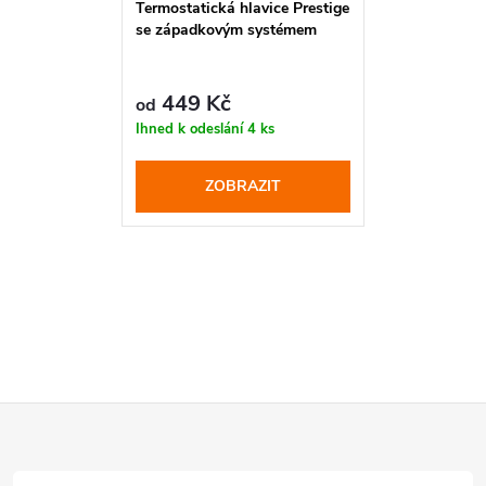
Termostatická hlavice Prestige
se západkovým systémem
449 Kč
od
Ihned k odeslání
4 ks
ZOBRAZIT
Z
á