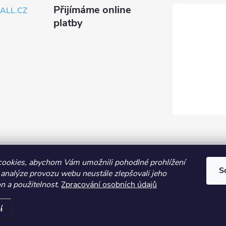
Přijímáme online
ALL.CZ
platby
Obchodní podmínky
Průvodce nákupem
Kontakt
Vše o nákup
ookies, abychom Vám umožnili pohodlné prohlížení
S
 analýze provozu webu neustále zlepšovali jeho
n a použitelnost.
Zpracování osobních údajů
í