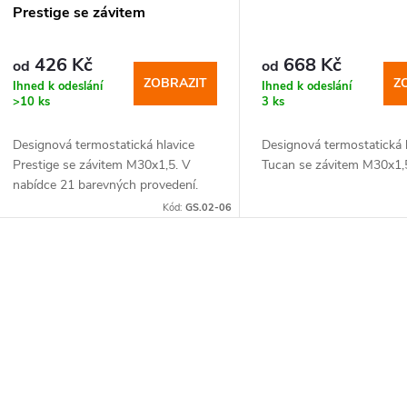
o
Prestige se závitem
r
d
426 Kč
668 Kč
od
od
o
ZOBRAZIT
Z
Ihned k odeslání
Ihned k odeslání
u
>10 ks
3 ks
d
Designová termostatická hlavice
Designová termostatická 
k
Prestige se závitem M30x1,5. V
Tucan se závitem M30x1,
u
nabídce 21 barevných provedení.
t
Kód:
GS.02-06
k
ů
t
O
ů
v
á