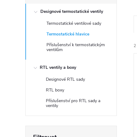
s
Designové termostatické ventily
t
Termostatické ventilové sady
r
Termostatické hlavice
a
Příslušenství k termostatickým
2
ventilům
n
RTL ventily a boxy
n
Designové RTL sady
í
RTL boxy
í
Příslušenství pro RTL sady a
i
p
ventily
a