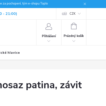
me za pochopení, tým e-shopu Toplo
0 - 21:00)
CZK
NÁKUPNÍ
KOŠÍK
Prázdný košík
Přihlášení
ické hlavice
osaz patina, závit