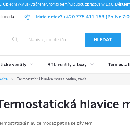
nou. Objednávky uskutečněné v tomto termínu budou zpracovány 13.8. Děkuje
Máte dotaz?
+420 775 411 153
(Po-Ne 7:0
 obchodu
Blog
HLEDAT
tické ventily
RTL ventily a boxy
Termostat
avice
Termostatická hlavice mosaz patina, závit
Termostatická hlavice m
ermostatická hlavice mosaz patina se závitem