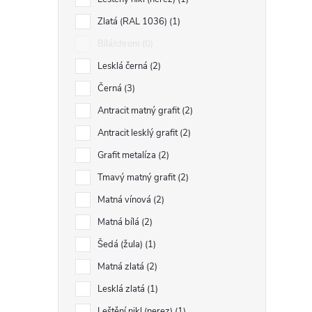
Zlatá (RAL 1036)
1
i
Bílá/chrom
0
Lesklá černá
2
Černá
3
Antracit matný grafit
2
Antracit lesklý grafit
2
Grafit metalíza
2
Tmavý matný grafit
2
Matná vínová
2
Matná bílá
2
Šedá (žula)
1
Matná zlatá
2
Lesklá zlatá
1
Leštění nikl (nerez)
1