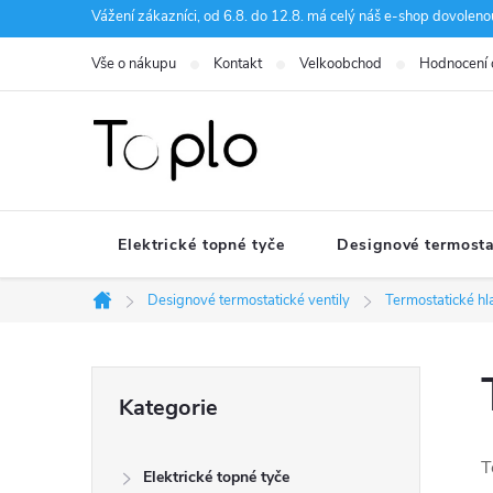
Přejít
Vážení zákazníci, od 6.8. do 12.8. má celý náš e-shop dovole
na
Vše o nákupu
Kontakt
Velkoobchod
Hodnocení
obsah
Elektrické topné tyče
Designové termosta
Designové termostatické ventily
Termostatické hl
Domů
P
Přeskočit
Kategorie
kategorie
o
T
Elektrické topné tyče