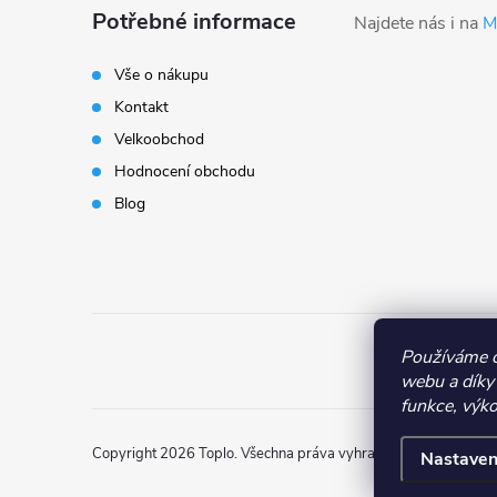
á
Potřebné informace
Najdete nás i na
M
p
Vše o nákupu
Kontakt
a
Velkoobchod
t
Hodnocení obchodu
Blog
í
Používáme c
webu a díky
funkce, výko
Copyright 2026
Toplo
. Všechna práva vyhrazena.
Nastaven