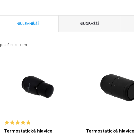
Ř
NEJLEVNĚJŠÍ
NEJDRAŽŠÍ
a
položek celkem
z
V
e
ý
n
p
p
s
r
p
Termostatická hlavice
Termostatická hlavic