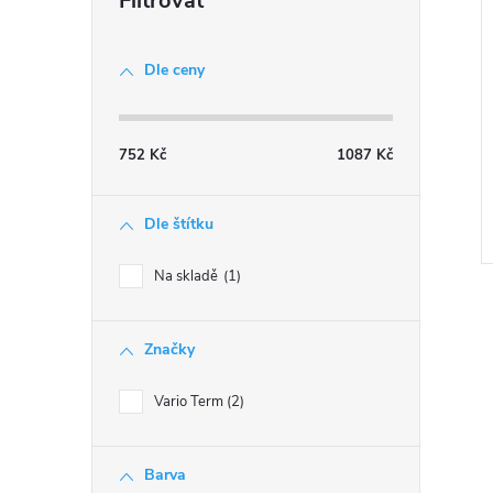
n
e
Dle ceny
l
752
Kč
1087
Kč
Dle štítku
Na skladě
1
Značky
Vario Term
2
l
Barva