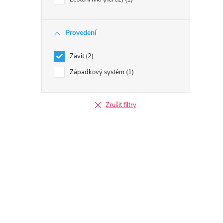
Provedení
Závit
2
Západkový systém
1
Zrušit filtry