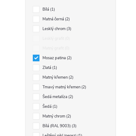
Bílá
1
Matná černá
2
Lesklý chrom
3
Lesklý grafit
0
í
Matný grafit
0
Mosaz patina
2
r
Zlatá
1
Matný křemen
2
Tmavý matný křemen
2
Šedá metalíza
2
Šedá
1
Matný chrom
2
Bílá (RAL 9003)
3
Leštěný nikl (nerez)
1