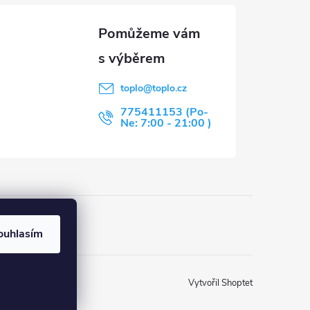
toplo
@
toplo.cz
775411153 (Po-
Ne: 7:00 - 21:00 )
u
ouhlasím
Vytvořil Shoptet