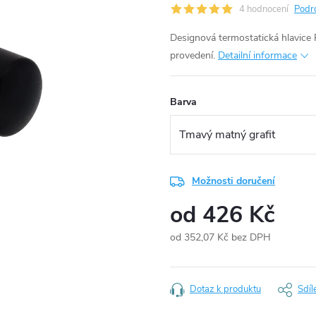
4 hodnocení
Podr
Designová termostatická hlavice
provedení.
Detailní informace
Barva
Možnosti doručení
od
426 Kč
od
352,07 Kč
bez DPH
Měrná
cena:
Dotaz k produktu
Sdíl