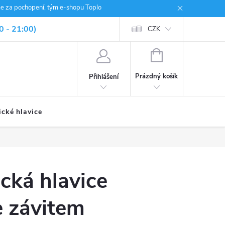
me za pochopení, tým e-shopu Toplo
0 - 21:00)
CZK
NÁKUPNÍ
KOŠÍK
Prázdný košík
Přihlášení
ické hlavice
cká hlavice
e závitem