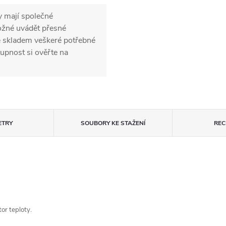
y mají společné
možné uvádět přesné
e skladem veškeré potřebné
upnost si ověřte na
ETRY
SOUBORY KE STAŽENÍ
REC
or teploty.