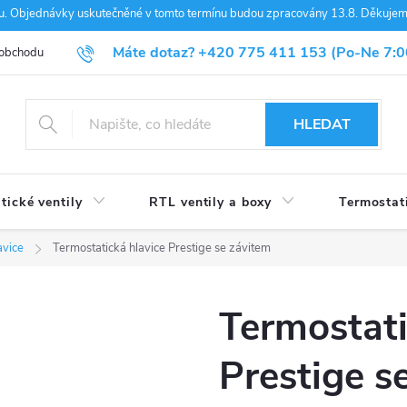
nou. Objednávky uskutečněné v tomto termínu budou zpracovány 13.8. Děkuje
Máte dotaz?
+420 775 411 153
(Po-Ne 7:0
 obchodu
Blog
HLEDAT
tické ventily
RTL ventily a boxy
Termostat
avice
Termostatická hlavice Prestige se závitem
Termostati
Prestige s