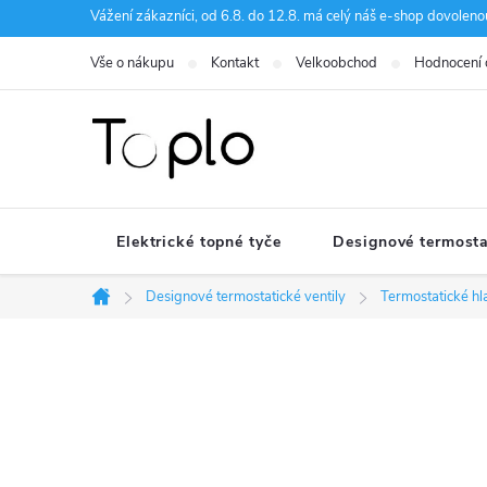
Přejít
Vážení zákazníci, od 6.8. do 12.8. má celý náš e-shop dovole
na
Vše o nákupu
Kontakt
Velkoobchod
Hodnocení
obsah
Elektrické topné tyče
Designové termosta
Designové termostatické ventily
Termostatické hl
Domů