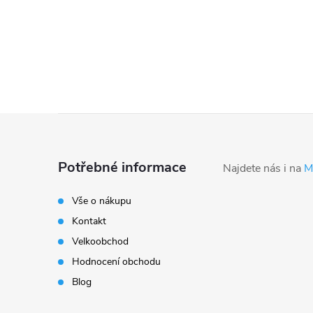
Z
á
Potřebné informace
Najdete nás i na
M
p
Vše o nákupu
Kontakt
a
Velkoobchod
t
Hodnocení obchodu
Blog
í