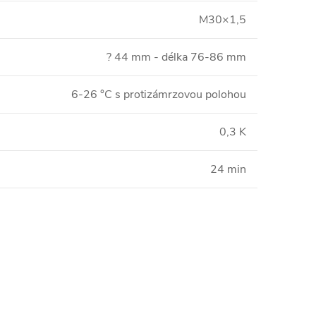
M30×1,5
? 44 mm - délka 76-86 mm
6-26 °C s protizámrzovou polohou
0,3 K
24 min