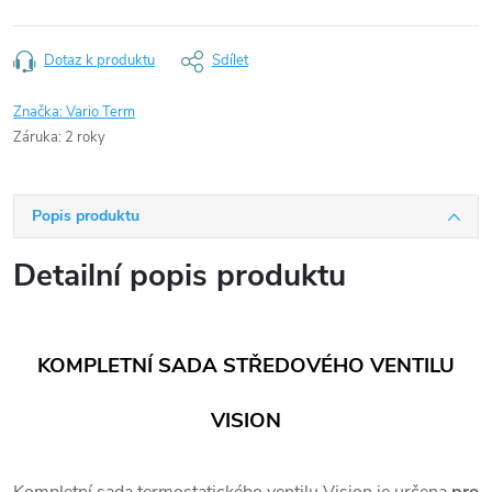
Dotaz k produktu
Sdílet
Značka:
Vario Term
Záruka
:
2 roky
Popis produktu
Detailní popis produktu
KOMPLETNÍ SADA STŘEDOVÉHO VENTILU
VISION
Kompletní sada termostatického ventilu Vision je určena
pro