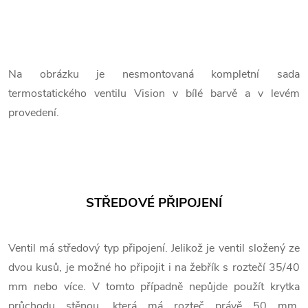
Na obrázku je nesmontovaná kompletní sada
termostatického ventilu Vision v bílé barvě a v levém
provedení.
STŘEDOVÉ PŘIPOJENÍ
Ventil má středový typ připojení. Jelikož je ventil složený ze
dvou kusů, je možné ho připojit i na žebřík s roztečí 35/40
mm nebo více. V tomto případně nepůjde použít krytka
průchodu stěnou, která má rozteč právě 50 mm.