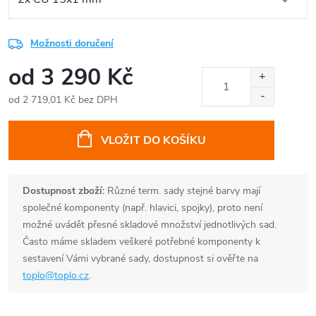
Možnosti doručení
od
3 290 Kč
od
2 719,01 Kč
bez DPH
Měrná
cena:
VLOŽIT DO KOŠÍKU
Dostupnost zboží:
Různé term. sady stejné barvy mají
společné komponenty (např. hlavici, spojky), proto není
možné uvádět přesné skladové množství jednotlivých sad.
Často máme skladem veškeré potřebné komponenty k
sestavení Vámi vybrané sady, dostupnost si ověřte na
toplo@toplo.cz
.