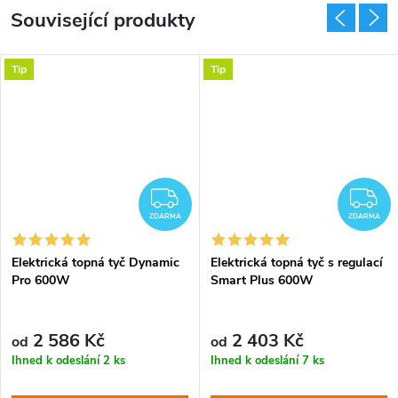
Související produkty
Tip
Tip
DARMA
ZDARMA
Z
ZDARMA
ZDARMA
Elektrická topná tyč Dynamic
Elektrická topná tyč s regulací
Pro 600W
Smart Plus 600W
2 586 Kč
2 403 Kč
od
od
Ihned k odeslání
2 ks
Ihned k odeslání
7 ks