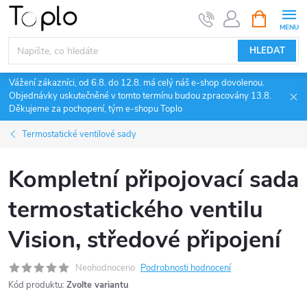
Přejít
NÁKUPNÍ
KOŠÍK
na
obsah
HLEDAT
Vážení zákazníci, od 6.8. do 12.8. má celý náš e-shop dovolenou.
Objednávky uskutečněné v tomto termínu budou zpracovány 13.8.
Děkujeme za pochopení, tým e-shopu Toplo
Termostatické ventilové sady
Kompletní připojovací sada
termostatického ventilu
Vision, středové připojení
Neohodnoceno
Podrobnosti hodnocení
Kód produktu:
Zvolte variantu