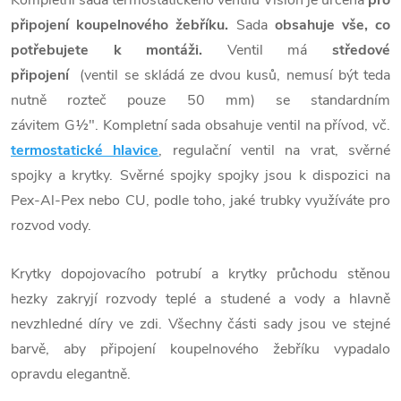
připojení koupelnového žebříku.
Sada
obsahuje
vše, co
potřebujete k montáži.
Ventil má
středové
připojení
(ventil se skládá ze dvou kusů, nemusí být teda
nutně rozteč pouze 50 mm) se standardním
závitem G½". Kompletní sada obsahuje ventil na přívod, vč.
termostatické hlavice
, regulační ventil na vrat, svěrné
spojky a krytky.
Svěrné spojky spojky jsou k dispozici na
Pex-Al-Pex nebo CU, podle toho, jaké trubky využíváte pro
rozvod vody.
Krytky dopojovacího potrubí a krytky průchodu stěnou
hezky zakryjí rozvody teplé a studené a vody a hlavně
nevzhledné díry ve zdi.
Všechny části sady jsou ve stejné
barvě, aby připojení koupelnového žebříku vypadalo
opravdu elegantně.