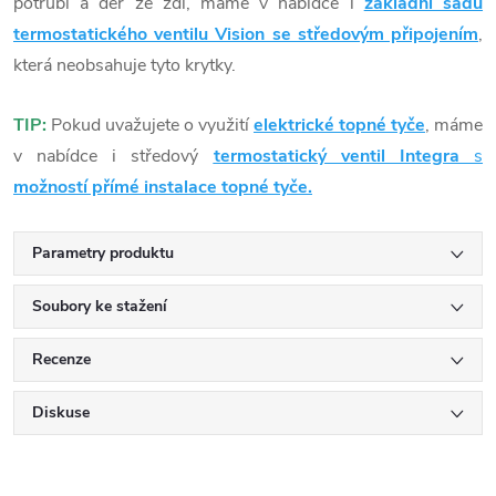
potrubí a děr ze zdi, máme v nabídce i
základní sadu
termostatického ventilu Vision se středovým připojením
,
která neobsahuje tyto krytky.
TIP:
Pokud uvažujete o využití
elektrické topné tyče
, máme
v nabídce i středový
termostatický ventil Integra
s
možností přímé instalace topné tyče.
Parametry produktu
Soubory ke stažení
Recenze
Diskuse