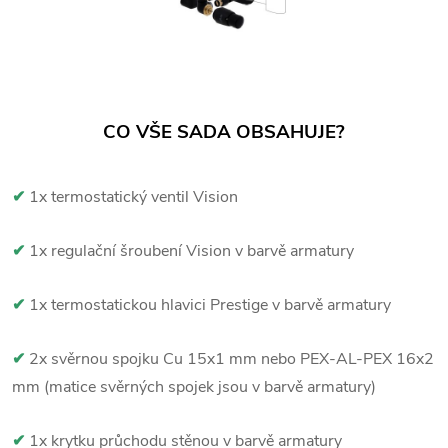
CO VŠE SADA OBSAHUJE?
✔
1x termostatický ventil Vision
✔
1x regulační šroubení Vision v barvě armatury
✔
1x termostatickou hlavici Prestige v barvě armatury
✔
2x svěrnou spojku Cu 15x1 mm nebo PEX-AL-PEX 16x2
mm (matice svěrných spojek jsou v barvě armatury)
✔
1x krytku průchodu stěnou v barvě armatury