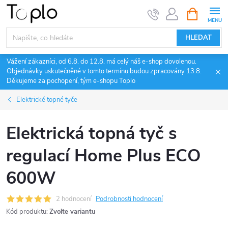
Přejít
NÁKUPNÍ
KOŠÍK
na
obsah
HLEDAT
Vážení zákazníci, od 6.8. do 12.8. má celý náš e-shop dovolenou.
Objednávky uskutečněné v tomto termínu budou zpracovány 13.8.
Děkujeme za pochopení, tým e-shopu Toplo
Elektrické topné tyče
Elektrická topná tyč s
regulací Home Plus ECO
600W
2 hodnocení
Podrobnosti hodnocení
Kód produktu:
Zvolte variantu