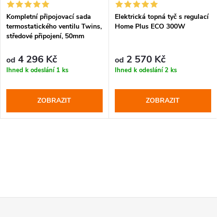
Kompletní připojovací sada
Elektrická topná tyč s regulací
termostatického ventilu Twins,
Home Plus ECO 300W
středové připojení, 50mm
4 296 Kč
2 570 Kč
od
od
Ihned k odeslání
1 ks
Ihned k odeslání
2 ks
ZOBRAZIT
ZOBRAZIT
Z