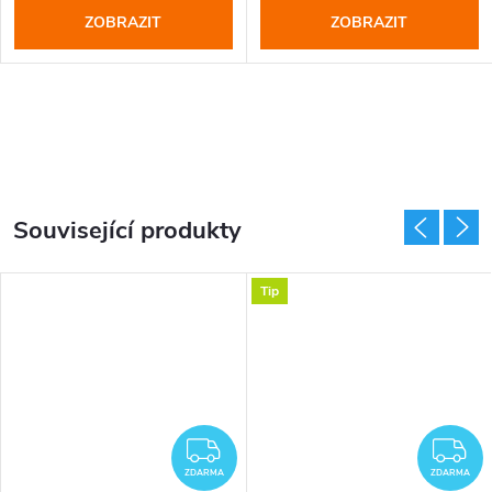
ZOBRAZIT
ZOBRAZIT
Související produkty
Tip
DARMA
ZDARMA
Z
ZDARMA
ZDARMA