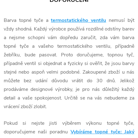
DOPORUČENÍ
Barva topné tyče a
termostatického ventilu
nemusí být
vždy shodná. Každý výrobce používá rozdílné odstíny barev
a nejsme schopni vám dopředu zaručit, zda vám barva
topné tyče a vašeho termostatického ventilu, případně
žebříku, bude pasovat. Proto doručujeme, topnou tyč,
případně ventil si objednat a fyzicky si ověřit, že jsou barvy
stejné nebo aspoň velmi podobné. Zakoupené zboží u nás
můžete bez udání důvodu vrátit do 30 dnů. Jelikož
prodáváme designové výrobky, je pro nás důležitý každý
detail a vaše spokojenost. Určitě se na vás nebudeme za
vrácení zboží zlobit.
Pokud si nejste jisti výběrem výkonu topné tyče,
doporučujeme naši poradnu
Vybíráme topné tyče: Jaký