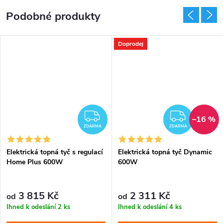
Doprodej
DARMA
ZDARMA
ZDAR
–16 %
ZDARMA
ZDARMA
Elektrická topná tyč s regulací
Elektrická topná tyč Dynamic
Home Plus 600W
600W
3 815 Kč
2 311 Kč
od
od
Ihned k odeslání
2 ks
Ihned k odeslání
4 ks