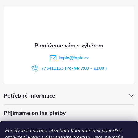
á
p
a
t
toplo
@
toplo.cz
í
775411153 (Po-Ne: 7:00 - 21:00 )
Potřebné informace
Přijímáme online platby
Používáme cookies, abychom Vám umožnili pohodlné
prohlížení webu a díky analýze provozu webu neustále