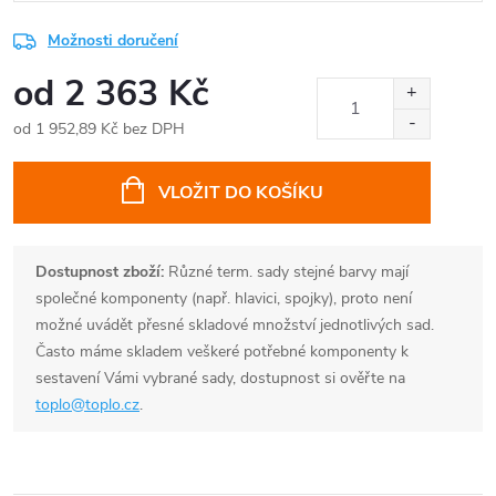
Možnosti doručení
od
2 363 Kč
od
1 952,89 Kč
bez DPH
Měrná
cena:
VLOŽIT DO KOŠÍKU
Dostupnost zboží:
Různé term. sady stejné barvy mají
společné komponenty (např. hlavici, spojky), proto není
možné uvádět přesné skladové množství jednotlivých sad.
Často máme skladem veškeré potřebné komponenty k
sestavení Vámi vybrané sady, dostupnost si ověřte na
toplo@toplo.cz
.