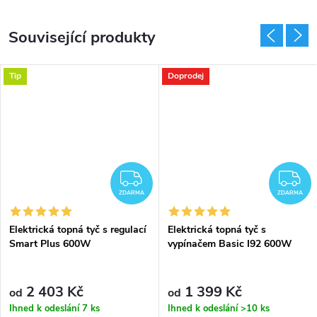
Související produkty
Tip
Doprodej
DARMA
ZDARMA
Z
ZDARMA
ZDARMA
Elektrická topná tyč s regulací
Elektrická topná tyč s
Smart Plus 600W
vypínačem Basic I92 600W
2 403 Kč
1 399 Kč
od
od
Ihned k odeslání
7 ks
Ihned k odeslání
>10 ks