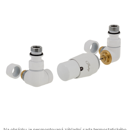
Na obrázku je nesmontovaná základní sada termostatického