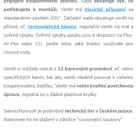
připojení koupelnového žebříku.
Sada
obsahuje
vše, co
potřebujete k montáži.
Ventil má
klasické připojení
se
standardním závitem G½". Základní sada obsahuje ventil na
přívod, vč.
termostatické hlavice
, regulační ventil na vrat a
svěrné spojky. Svěrné spojky spojky jsou k dispozici na Pex-
Al-Pex nebo CU, podle toho, jaké trubky využíváte pro
rozvod vody.
Ventil si můžete vybrat z
12 barevných provedení
, vč. velmi
specifických barev, tak aby ventil ideálně pasoval k vašemu
koupelnovému žebříku. Ventil má
velmi kvalitní povrchovou
úpravu
, nejedná se o žádné plastové krytky.
Samozřejmostí je podrobný
technický list v českém jazyc
e.
Naleznete ho ke stažení v záložce "související soubory"