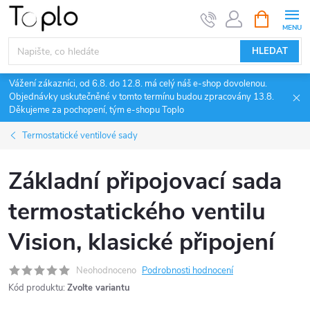
Přejít
NÁKUPNÍ
KOŠÍK
na
obsah
HLEDAT
Vážení zákazníci, od 6.8. do 12.8. má celý náš e-shop dovolenou.
Objednávky uskutečněné v tomto termínu budou zpracovány 13.8.
Děkujeme za pochopení, tým e-shopu Toplo
Termostatické ventilové sady
Základní připojovací sada
termostatického ventilu
Vision, klasické připojení
Neohodnoceno
Podrobnosti hodnocení
Kód produktu:
Zvolte variantu