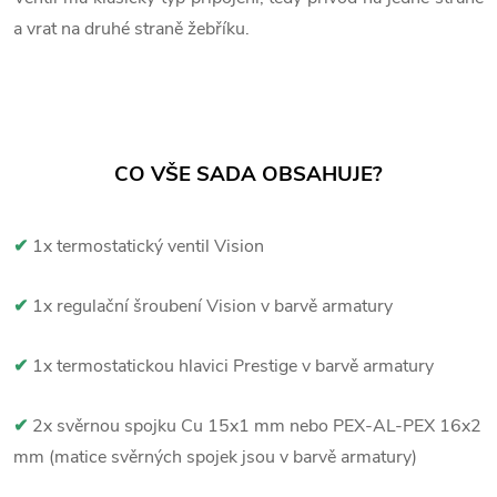
a vrat na druhé straně žebříku.
CO VŠE SADA OBSAHUJE?
✔
1x termostatický ventil Vision
✔
1x regulační šroubení Vision v barvě armatury
✔
1x termostatickou hlavici Prestige v barvě armatury
✔
2x svěrnou spojku Cu 15x1 mm nebo PEX-AL-PEX 16x2
mm (matice svěrných spojek jsou v barvě armatury)