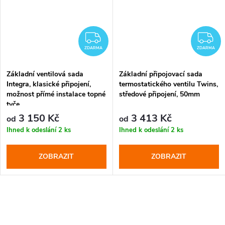
DARMA
ZDARMA
Z
ZDARMA
ZDARMA
Základní ventilová sada
Základní připojovací sada
Integra, klasické připojení,
termostatického ventilu Twins,
možnost přímé instalace topné
středové připojení, 50mm
tyče
3 150 Kč
3 413 Kč
od
od
Ihned k odeslání
2 ks
Ihned k odeslání
2 ks
ZOBRAZIT
ZOBRAZIT