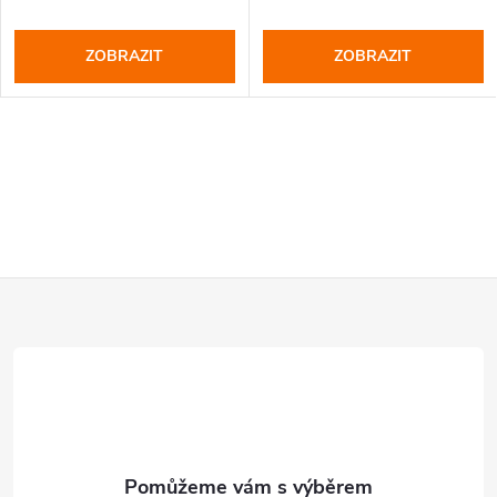
ZOBRAZIT
ZOBRAZIT
Z
á
p
a