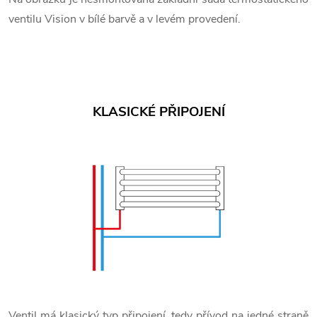
ventilu Vision v bílé barvě a v levém provedení.
KLASICKÉ PŘIPOJENÍ
Ventil má klasický typ připojení, tedy přívod na jedné straně