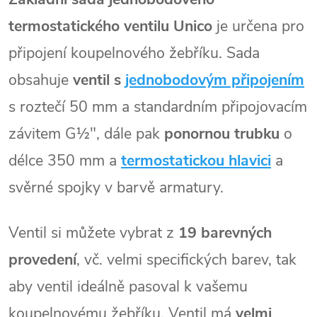
termostatického ventilu Unico
je určena pro
připojení koupelnového žebříku. Sada
obsahuje
ventil s
jednobodovým připojením
s roztečí 50 mm a standardním připojovacím
závitem G½", dále pak
ponornou trubku
o
délce 350 mm a
termostatickou hlavici
a
svěrné spojky v barvě armatury.
Ventil si můžete vybrat z
19 barevných
provedení
, vč. velmi specifických barev, tak
aby ventil ideálně pasoval k vašemu
koupelnovému žebříku. Ventil má
velmi