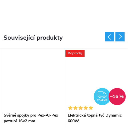
Související produkty
Doprodej
DARMA
ZDAR
–16 %
ZDARMA
Svěrné spojky pro Pex-Al-Pex
Elektrická topná tyč Dynamic
potrubí 16×2 mm
600W