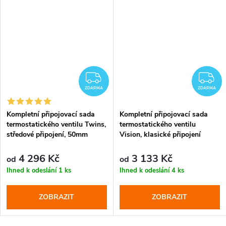
DARMA
ZDARMA
Z
ZDARMA
ZDARMA
Kompletní připojovací sada
Kompletní připojovací sada
termostatického ventilu Twins,
termostatického ventilu
středové připojení, 50mm
Vision, klasické připojení
4 296 Kč
3 133 Kč
od
od
Ihned k odeslání
1 ks
Ihned k odeslání
4 ks
ZOBRAZIT
ZOBRAZIT