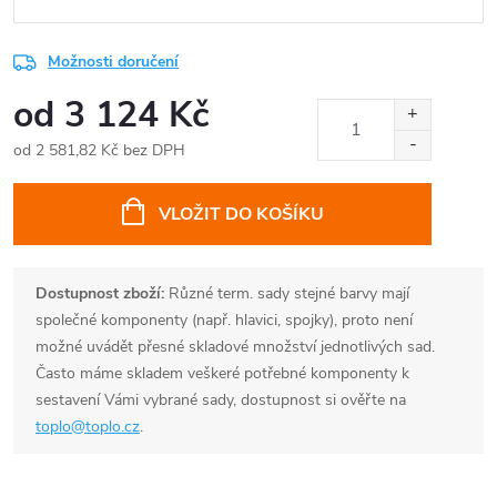
Možnosti doručení
od
3 124 Kč
od
2 581,82 Kč
bez DPH
Měrná
cena:
VLOŽIT DO KOŠÍKU
Dostupnost zboží:
Různé term. sady stejné barvy mají
společné komponenty (např. hlavici, spojky), proto není
možné uvádět přesné skladové množství jednotlivých sad.
Často máme skladem veškeré potřebné komponenty k
sestavení Vámi vybrané sady, dostupnost si ověřte na
toplo@toplo.cz
.