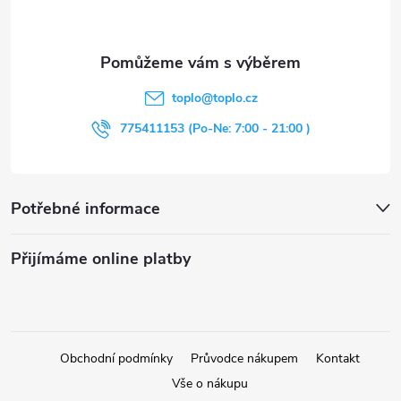
p
a
t
toplo
@
toplo.cz
í
775411153 (Po-Ne: 7:00 - 21:00 )
Potřebné informace
Přijímáme online platby
Obchodní podmínky
Průvodce nákupem
Kontakt
Vše o nákupu