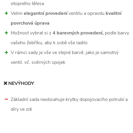
otopného tělesa
Velmi
elegantní provedení
ventilu a opravdu
kvalitní
povrchová úprava
Možnost vybrat si z
4 barevných provedení,
podle barvy
vašeho žebříku, aby k sobě vše ladilo
V rámci sady je vše ve stejné barvě, jako je samotný
ventil. vč. svěrných spojek
❌ NEVÝHODY
Základní sada neobsahuje krytky dopojovacího potrubí a
díry ve zdi