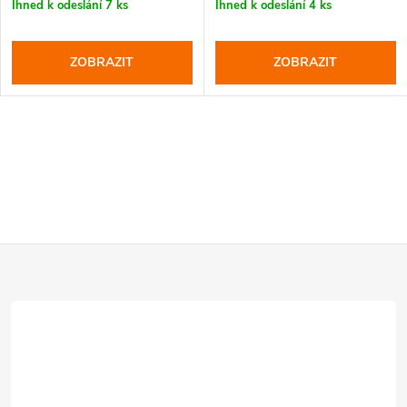
Ihned k odeslání
7 ks
Ihned k odeslání
4 ks
ZOBRAZIT
ZOBRAZIT
Z
á
p
a