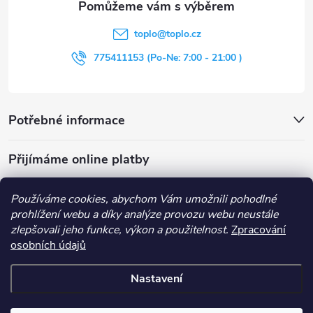
t
toplo
@
toplo.cz
í
775411153 (Po-Ne: 7:00 - 21:00 )
Potřebné informace
Přijímáme online platby
Používáme cookies, abychom Vám umožnili pohodlné
prohlížení webu a díky analýze provozu webu neustále
zlepšovali jeho funkce, výkon a použitelnost.
Zpracování
Obchodní podmínky
Průvodce nákupem
Kontakt
osobních údajů
Vše o nákupu
Nastavení
Copyright 2026
Toplo
. Všechna práva vyhrazena.