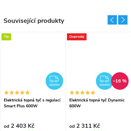
Související produkty
Tip
Doprodej
DARMA
ZDARMA
ZDAR
–16 %
ZDARMA
ZDARMA
Elektrická topná tyč s regulací
Elektrická topná tyč Dynamic
Smart Plus 600W
600W
2 403 Kč
2 311 Kč
od
od