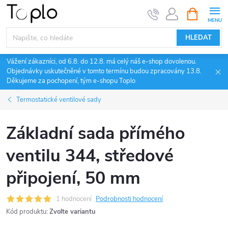
Přejít
NÁKUPNÍ
KOŠÍK
na
obsah
HLEDAT
Vážení zákazníci, od 6.8. do 12.8. má celý náš e-shop dovolenou.
Objednávky uskutečněné v tomto termínu budou zpracovány 13.8.
Děkujeme za pochopení, tým e-shopu Toplo
Termostatické ventilové sady
Základní sada přímého
ventilu 344, středové
připojení, 50 mm
1 hodnocení
Podrobnosti hodnocení
Kód produktu:
Zvolte variantu