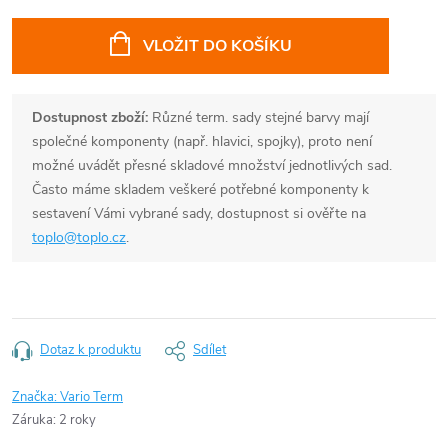
Měrná
cena:
VLOŽIT DO KOŠÍKU
Dostupnost zboží:
Různé term. sady stejné barvy mají
společné komponenty (např. hlavici, spojky), proto není
možné uvádět přesné skladové množství jednotlivých sad.
Často máme skladem veškeré potřebné komponenty k
sestavení Vámi vybrané sady, dostupnost si ověřte na
toplo@toplo.cz
.
Dotaz k produktu
Sdílet
Značka:
Vario Term
Záruka
:
2 roky