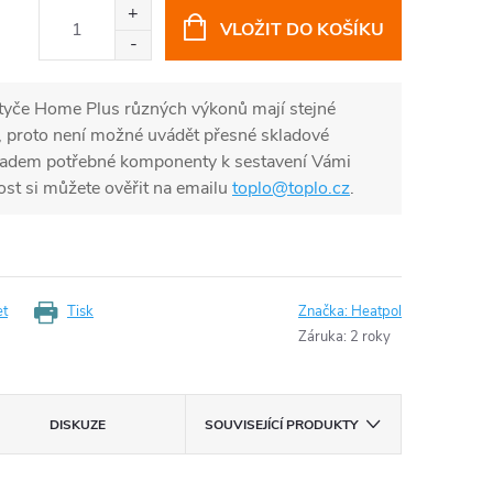
VLOŽIT DO KOŠÍKU
yče Home Plus různých výkonů mají stejné
, proto není možné uvádět přesné skladové
adem potřebné komponenty k sestavení Vámi
ost si můžete ověřit na emailu
toplo@toplo.cz
.
et
Tisk
Značka:
Heatpol
Záruka
:
2 roky
DISKUZE
SOUVISEJÍCÍ PRODUKTY