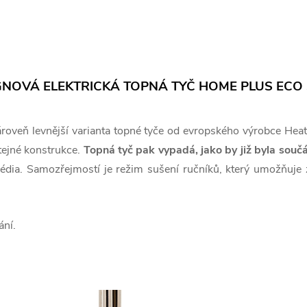
GNOVÁ ELEKTRICKÁ TOPNÁ TYČ HOME PLUS ECO
ároveň levnější varianta topné tyče od evropského výrobce Heat
tejné konstrukce.
Topná tyč pak vypadá, jako by již byla souč
 média. Samozřejmostí je režim sušení ručníků, který umožň
ání.