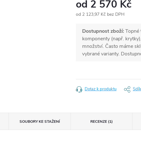
od
2 570 Kč
od
2 123,97 Kč
bez DPH
Měrná
cena:
Dostupnost zboží:
Topné t
komponenty (např. krytky)
množství. Často máme skl
vybrané varianty. Dostupn
Dotaz k produktu
Sdíl
SOUBORY KE STAŽENÍ
RECENZE (1)