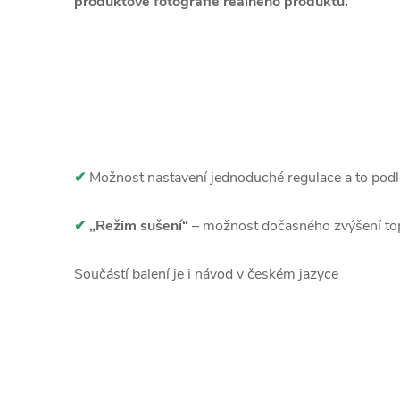
produktové fotografie reálného produktu.
✔
Možnost nastavení jednoduché regulace a to podl
✔
„Režim sušení“
– možnost dočasného zvýšení top
Součástí balení je i návod v českém jazyce