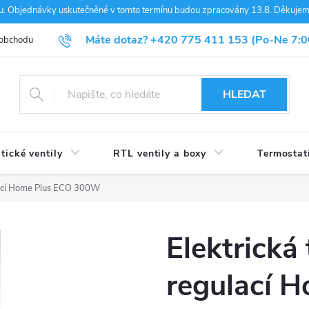
nou. Objednávky uskutečněné v tomto termínu budou zpracovány 13.8. Děkuje
Máte dotaz?
+420 775 411 153
(Po-Ne 7:0
 obchodu
Blog
HLEDAT
tické ventily
RTL ventily a boxy
Termostat
ulací Home Plus ECO 300W
Elektrická
regulací 