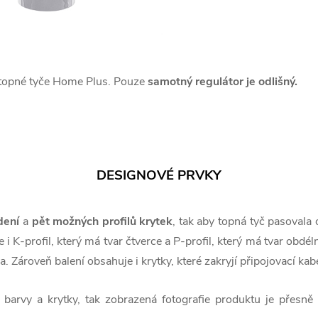
u topné tyče Home Plus. Pouze
samotný regulátor je odlišný.
DESIGNOVÉ PRVKY
dení
a
pět možných profilů krytek
, tak aby topná tyč pasovala
i K-profil, který má tvar čtverce a P-profil, který má tvar obdél
a. Zároveň balení obsahuje i krytky, které zakryjí připojovací kabe
barvy a krytky, tak zobrazená fotografie produktu je přesně