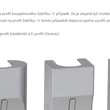
 profil koupelnového žebříku. V případě, že je otopná tyč insta
vat na profil žebříku. V tomto případně doporučujeme využít uni
profil (obdélník) a K profil (čtverec)