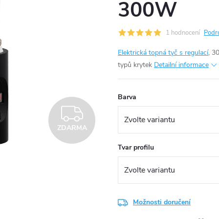
300W
1 hodnocení
Podr
Elektrická topná tyč s regulací
, 3
typů krytek
Detailní informace
Barva
ZDARMA
ZDARMA
Tvar profilu
Možnosti doručení