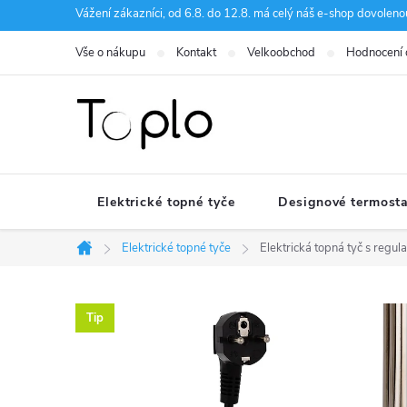
Přejít
Vážení zákazníci, od 6.8. do 12.8. má celý náš e-shop dovole
na
Vše o nákupu
Kontakt
Velkoobchod
Hodnocení
obsah
Elektrické topné tyče
Designové termosta
Elektrické topné tyče
Elektrická topná tyč s reg
Domů
Tip