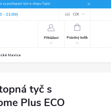
me za pochopení, tým e-shopu Toplo
0 - 21:00)
CZK
NÁKUPNÍ
KOŠÍK
Prázdný košík
Přihlášení
ické hlavice
 topná tyč s
Home Plus ECO