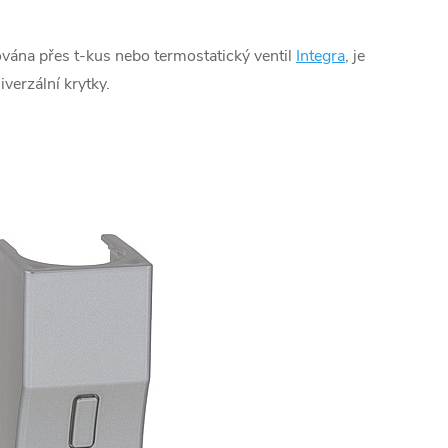
lována přes t-kus nebo termostatický ventil
Integra
, je
verzální krytky.