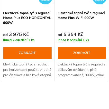
ZDARMA
ZDARMA
Elektrická topná tyč s regulací
Elektrická topná tyč s regulací
Home Plus ECO HORIZONTAL
Home Plus WiFi 900W
900W
3 975 Kč
5 354 Kč
od
od
Ihned k odeslání
1 ks
Ihned k odeslání
1 ks
ZOBRAZIT
ZOBRAZIT
Elektrická topná tyč s regulací
Elektrická topná tyč s regulací a
pro horizontální použití, vhodná
dálkovým ovládáním, plně
pro článková a hliníková otopná
programovatelná, 900W, velmi
tělesa, dvě barevná provedení
elegantní vzhled, 10 barevných
provedení, 5 typů krytek
O
v