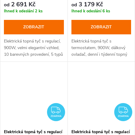
2 691 Kč
3 179 Kč
od
od
Ihned k odeslání
2 ks
Ihned k odeslání
6 ks
ZOBRAZIT
ZOBRAZIT
Elektrická topná tyč s regulací,
Elektrická topná tyč s
900W, velmi elegantní vzhled,
termostatem, 900W, dálkový
10 barevných provedení, 5 typů
ovladač, denní i týdenní topný
krytek
program, eco režim, režim
sušení, v barvě bílá/lesklý
chrom, protimrazová ochrana,
detekce...
ZDARMA
Z
ZDARMA
ZDARMA
Elektrická topná tyč s regulací
Elektrická topná tyč s regulací