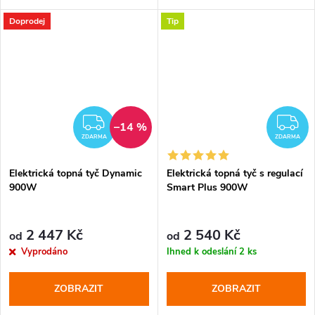
teploty, režim boost, barva
otevřeného okna, režim sušení,
Doprodej
Tip
bílá/lesklý chrom, protimrazová
možnost dálkové ovládání,
ochrana
barvy bílá/lesklý chrom,
protimrazová...
ZDARMA
Z
–14 %
ZDARMA
ZDARMA
Elektrická topná tyč Dynamic
Elektrická topná tyč s regulací
900W
Smart Plus 900W
2 447 Kč
2 540 Kč
od
od
Vyprodáno
Ihned k odeslání
2 ks
ZOBRAZIT
ZOBRAZIT