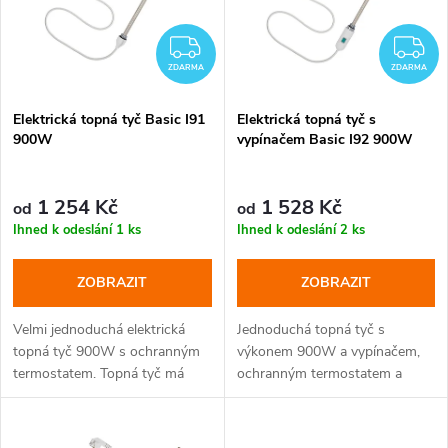
p
n
i
ZDARMA
Z
í
ZDARMA
ZDARMA
s
p
Elektrická topná tyč Basic I91
Elektrická topná tyč s
900W
vypínačem Basic I92 900W
p
r
r
1 254 Kč
1 528 Kč
od
od
o
Ihned k odeslání
1 ks
Ihned k odeslání
2 ks
o
d
ZOBRAZIT
ZOBRAZIT
d
u
Velmi jednoduchá elektrická
Jednoduchá topná tyč s
u
topná tyč 900W s ochranným
výkonem 900W a vypínačem,
k
termostatem. Topná tyč má
ochranným termostatem a
k
kabel zakončený zástrčkou s
kabelem, zakončeným
ochranným kolíkem. Ve dvou
zástrčkou s ochranným
t
barevných variantách.
kolíkem. Dvě barevná