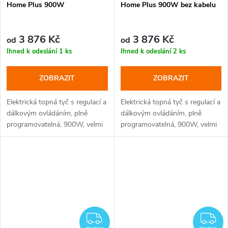
Home Plus 900W
Home Plus 900W bez kabelu
3 876 Kč
3 876 Kč
od
od
Ihned k odeslání
1 ks
Ihned k odeslání
2 ks
ZOBRAZIT
ZOBRAZIT
Elektrická topná tyč s regulací a
Elektrická topná tyč s regulací a
dálkovým ovládáním, plně
dálkovým ovládáním, plně
programovatelná, 900W, velmi
programovatelná, 900W, velmi
elegantní vzhled, 10 barevných
elegantní vzhled, 10 barevných
provedení, 5 typů krytek
provedení, 5 typů krytek
ZDARMA
Z