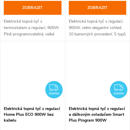
ZOBRAZIT
ZOBRAZIT
Elektrická topná tyč s
Elektrická topná tyč s regulací,
termostatem a regulací, 900W.
900W, velmi elegantní vzhled,
Plně programovatelná, velké
10 barevných provedení, 5 typů
množství topných programů.
krytek
Standard Eco-design. Barvy bílá
a lesklý chrom a černá.
ZDARMA
Z
ZDARMA
ZDARMA
Elektrická topná tyč s regulací
Elektrická topná tyč s regulací
Home Plus ECO 900W bez
a dálkovým ovladačem Smart
kabelu
Plus Program 900W