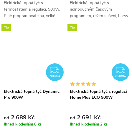
Elektrická topná tyč s
Elektrická topná tyč s
termostatem a regulací, 900W.
jednoduchým časovým
Plně programovatelná, velké
programem, režim sušení, barvy
množství topných programů.
bílá/lesklý chrom, 900W,
Tip
Tip
Standard Eco-design. Barvy bílá
protimrazová ochrana
a lesklý chrom.
Jednoduchá regulace a
nastavení Příjemný design...
ZDARMA
Z
ZDARMA
ZDARMA
Elektrická topná tyč Dynamic
Elektrická topná tyč s regulací
Pro 900W
Home Plus ECO 900W
2 689 Kč
2 691 Kč
od
od
Ihned k odeslání
6 ks
Ihned k odeslání
2 ks