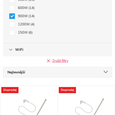
600W
14
900W
14
1200W
4
150W
6
WiFi
Zrušit filtry
Ř
Nejlevnější
a
Nejdražší
V
Doprodej
Doprodej
Nejprodávanější
z
ý
Abecedně
e