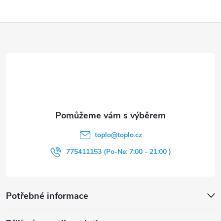
l
Z
á
d
á
a
p
c
a
í
t
p
toplo
@
toplo.cz
r
í
775411153 (Po-Ne: 7:00 - 21:00 )
v
k
Potřebné informace
y