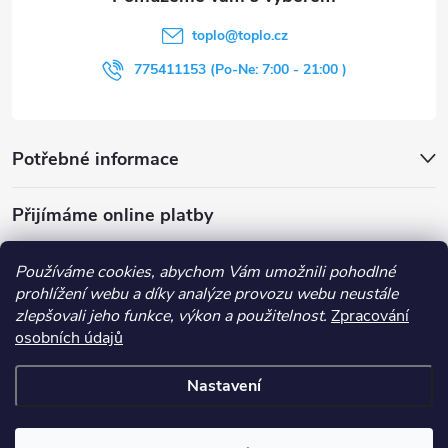
t
toplo
@
toplo.cz
í
775411153 (Po-Ne: 7:00 - 21:00 )
Potřebné informace
Přijímáme online platby
Používáme cookies, abychom Vám umožnili pohodlné
prohlížení webu a díky analýze provozu webu neustále
zlepšovali jeho funkce, výkon a použitelnost.
Zpracování
Obchodní podmínky
Průvodce nákupem
Kontakt
osobních údajů
Vše o nákupu
Nastavení
Copyright 2026
Toplo
. Všechna práva vyhrazena.