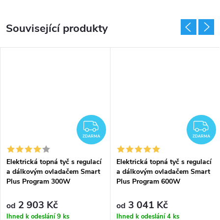
Související produkty
DARMA
ZDARMA
Z
ZDARMA
ZDARMA
Elektrická topná tyč s regulací
Elektrická topná tyč s regulací
a dálkovým ovladačem Smart
a dálkovým ovladačem Smart
Plus Program 300W
Plus Program 600W
2 903 Kč
3 041 Kč
od
od
Ihned k odeslání
9 ks
Ihned k odeslání
4 ks