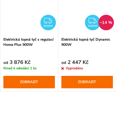
DARMA
ZDARMA
ZDAR
–14 %
ZDARMA
ZDARMA
Elektrická topná tyč s regulací
Elektrická topná tyč Dynamic
Home Plus 900W
900W
3 876 Kč
2 447 Kč
od
od
Ihned k odeslání
1 ks
Vyprodáno
ZOBRAZIT
ZOBRAZIT