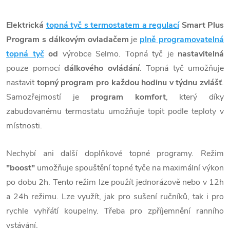
Elektrická
topná tyč s termostatem a regulací
Smart Plus
Program s dálkovým ovladačem
je
plně programovatelná
topná tyč
od
výrobce Selmo. Topná tyč je
nastavitelná
pouze pomocí
dálkového ovládání
. Topná tyč umožňuje
nastavit
topný program pro každou hodinu v týdnu zvlášť
.
Samozřejmostí je
program komfort
, který díky
zabudovanému termostatu umožňuje topit podle teploty v
místnosti.
Nechybí ani další doplňkové topné programy. Režim
"boost"
umožňuje spouštění topné tyče na maximální výkon
po dobu 2h. Tento režim lze použít jednorázově nebo v 12h
a 24h režimu. Lze využít, jak pro sušení ručníků, tak i pro
rychle vyhřátí koupelny. Třeba pro zpříjemnění ranního
vstávání.