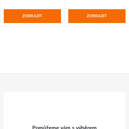
ZOBRAZIT
ZOBRAZIT
Z
á
p
a