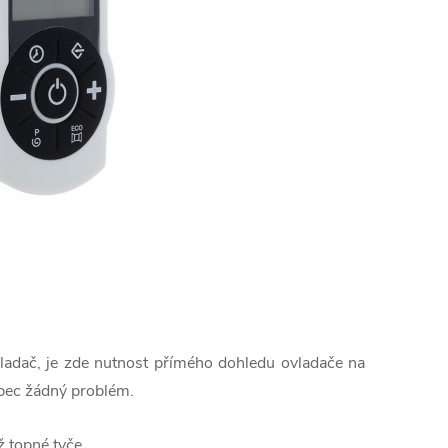
ovladač, je zde nutnost přímého dohledu ovladače na
ůbec žádný problém.
ž topné tyče.