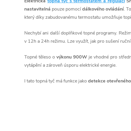
Elektrická
topná tyč s termostatem a regulací
Sm
nastavitelná
pouze pomocí
dálkového ovládání
. T
který díky zabudovanému termostatu umožňuje topit 
Nechybí ani další doplňkové topné programy. Reži
v 12h a 24h režimu. Lze využít, jak pro sušení ruční
Topné těleso o
výkonu 900W
je vhodné pro středn
vytápění a zároveň úsporu elektrické energie.
I tato topná tyč má funkce jako
detekce otevřeného