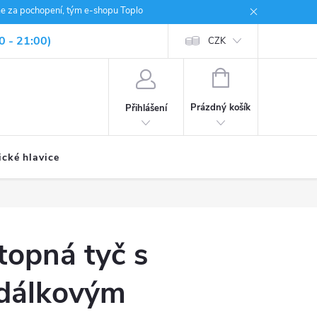
me za pochopení, tým e-shopu Toplo
0 - 21:00)
CZK
NÁKUPNÍ
KOŠÍK
Prázdný košík
Přihlášení
ické hlavice
 topná tyč s
 dálkovým