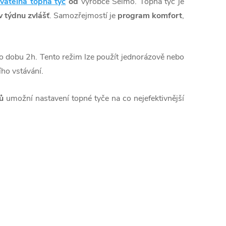
vatelná topná tyč
od
výrobce Selmo. Topná tyč je
 týdnu zvlášť
. Samozřejmostí je
program komfort
,
 dobu 2h. Tento režim lze použít jednorázově nebo
ího vstávání.
ů
umožní nastavení topné tyče na co nejefektivnější