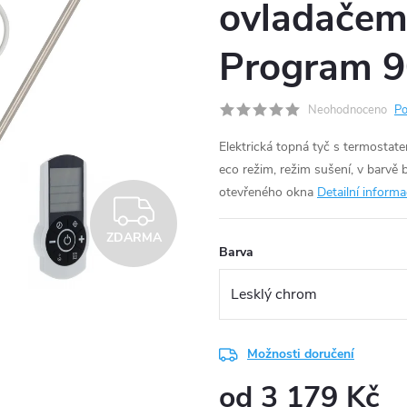
ovladačem
Program 
Neohodnoceno
Po
Elektrická topná tyč s termostat
eco režim, režim sušení, v barvě 
otevřeného okna
Detailní inform
ZDARMA
ZDARMA
Barva
Možnosti doručení
od
3 179 Kč