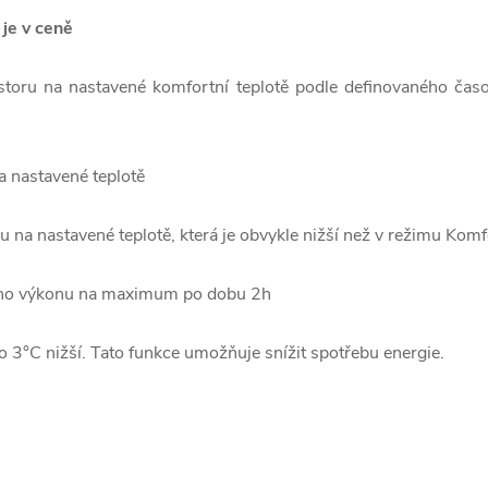
je v ceně
ostoru na nastavené komfortní teplotě podle definovaného čas
a nastavené teplotě
u na nastavené teplotě, která je obvykle nižší než v režimu Komf
ho výkonu na maximum po dobu 2h
o 3°C nižší. Tato funkce umožňuje snížit spotřebu energie.