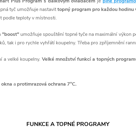
art Plus Program s dálkovým ovladačem
je
plně programo
opná tyč umožňuje nastavit
topný program pro každou hodinu v
podle teploty v místnosti.
m
"boost"
umožňuje spouštění topné tyče na maximální výkon po
ků, tak i pro rychle vyhřátí koupelny. Třeba pro zpříjemnění rann
í a velké koupelny.
Velké množství funkcí a topných program
 okna
a
protimrazová ochrana 7°C.
FUNKCE A TOPNÉ PROGRAMY