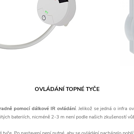
OVLÁDÁNÍ TOPNÉ TYČE
radně pomocí dálkové IR ovládání
. Jelikož se jedná o infra 
žitých bateriích, nicméně 2-3 m není podle našich zkušeností v
 tyče. Po nastavení není nutné, aby se ovládání nacházelo poblí