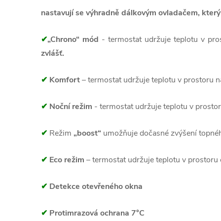
nastavují se výhradně dálkovým ovladačem, který 
✔
„Chrono“ mód
- termostat udržuje teplotu v pr
zvlášť.
✔
Komfort
– termostat udržuje teplotu v prostoru n
✔
Noční režim
- termostat udržuje teplotu v prostor
✔
Režim
„boost“
umožňuje dočasné zvýšení topné
✔
Eco režim
– termostat udržuje teplotu v prostoru 
✔
Detekce otevřeného okna
✔
Protimrazová ochrana 7°C