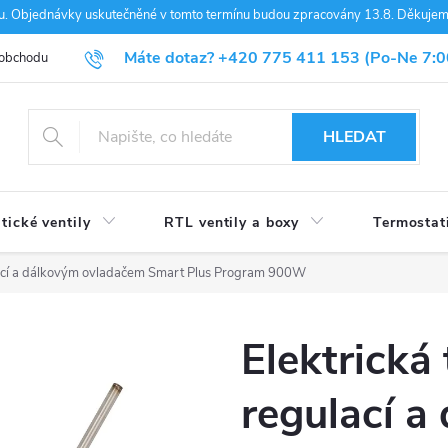
nou. Objednávky uskutečněné v tomto termínu budou zpracovány 13.8. Děkuje
Máte dotaz?
+420 775 411 153
(Po-Ne 7:0
 obchodu
Blog
HLEDAT
tické ventily
RTL ventily a boxy
Termostat
ulací a dálkovým ovladačem Smart Plus Program 900W
Elektrická
regulací a