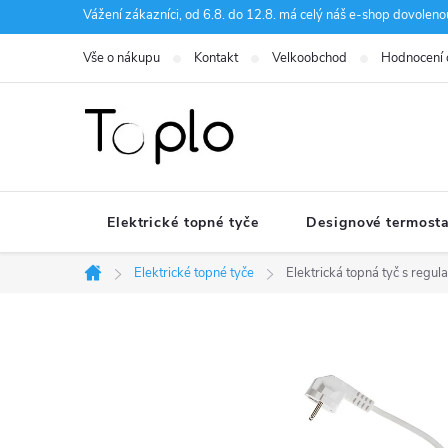
Přejít
Vážení zákazníci, od 6.8. do 12.8. má celý náš e-shop dovole
na
Vše o nákupu
Kontakt
Velkoobchod
Hodnocení
obsah
Elektrické topné tyče
Designové termosta
Elektrické topné tyče
Elektrická topná tyč s reg
Domů