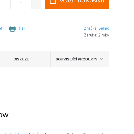
VLOŽIT DO KOŠÍKU
et
Tisk
Značka:
Selmo
Záruka
:
2 roky
DISKUZE
SOUVISEJÍCÍ PRODUKTY
00W