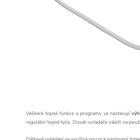
Veškeré topné funkce a programy se nastavují
výh
regulátor topné tyče. Dosah ovladače záleží na pou
Dálkové ovládání se využívá pouze k nastavení topné