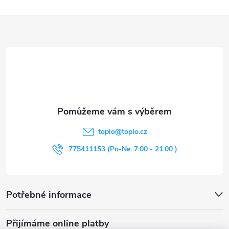
Z
á
p
a
t
toplo
@
toplo.cz
í
775411153 (Po-Ne: 7:00 - 21:00 )
Potřebné informace
Přijímáme online platby