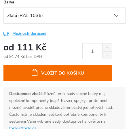
Barva
Možnosti doručení
od
111 Kč
od
91,74 Kč
bez DPH
Měrná
cena:
VLOŽIT DO KOŠÍKU
Dostupnost zboží:
Různé term. sady stejné barvy mají
společné komponenty (např. hlavici, spojky), proto není
možné uvádět přesné skladové množství jednotlivých sad.
Často máme skladem veškeré potřebné komponenty k
sestavení Vámi vybrané sady, dostupnost si ověřte na
toplo@toplo.cz
.