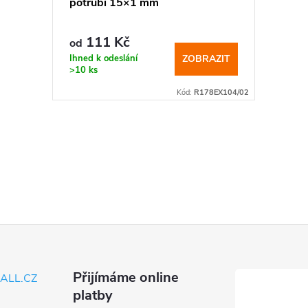
potrubí 15×1 mm
111 Kč
od
Ihned k odeslání
ZOBRAZIT
>10 ks
Kód:
R178EX104/02
Přijímáme online
ALL.CZ
platby