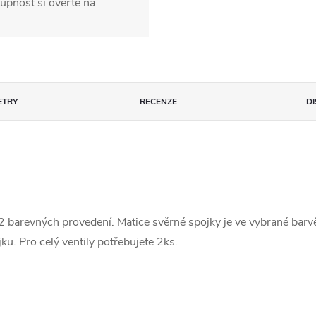
upnost si ověřte na
ETRY
RECENZE
D
barevných provedení. Matice svěrné spojky je ve vybrané barvě 
ku. Pro celý ventily potřebujete 2ks.