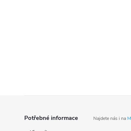
Z
á
Potřebné informace
Najdete nás i na
M