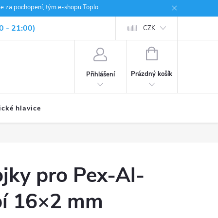
me za pochopení, tým e-shopu Toplo
0 - 21:00)
CZK
NÁKUPNÍ
KOŠÍK
Prázdný košík
Přihlášení
ické hlavice
jky pro Pex-Al-
bí 16×2 mm