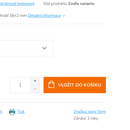
drobnosti hodnocení
Kód produktu:
Zvolte variantu
otrubí 16×2 mm
Detailní informace
VLOŽIT DO KOŠÍKU
et
Tisk
Značka:
Vario Term
Záruka
:
2 roky