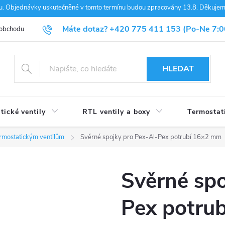
nou. Objednávky uskutečněné v tomto termínu budou zpracovány 13.8. Děkuje
Máte dotaz?
+420 775 411 153
(Po-Ne 7:0
 obchodu
Blog
HLEDAT
tické ventily
RTL ventily a boxy
Termostat
termostatickým ventilům
Svěrné spojky pro Pex-Al-Pex potrubí 16×2 mm
Svěrné spo
Pex potru