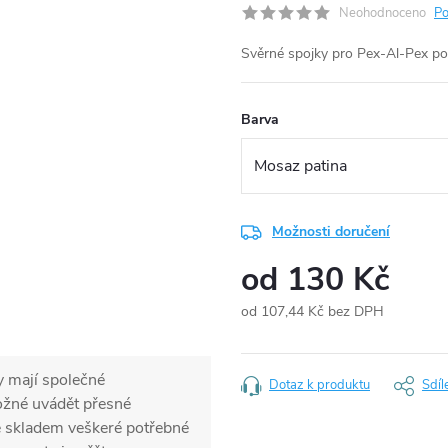
Neohodnoceno
Po
Svěrné spojky pro Pex-Al-Pex p
Barva
Možnosti doručení
od
130 Kč
od
107,44 Kč
bez DPH
Měrná
cena:
y mají společné
Dotaz k produktu
Sdíl
možné uvádět přesné
e skladem veškeré potřebné