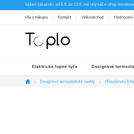
Přejít
Vážení zákazníci, od 6.8. do 12.8. má celý náš e-shop dovole
na
Vše o nákupu
Kontakt
Velkoobchod
Hodnocení
obsah
Elektrické topné tyče
Designové termosta
Designové termostatické ventily
Příslušenství k 
Domů