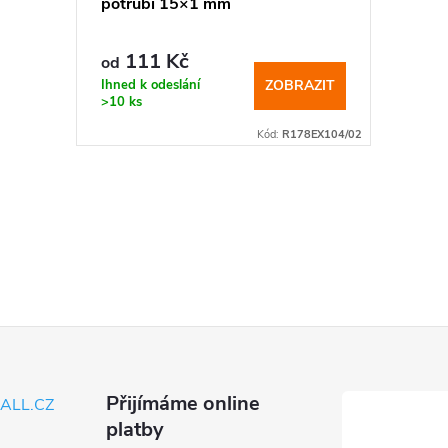
potrubí 15×1 mm
111 Kč
od
Ihned k odeslání
ZOBRAZIT
>10 ks
Kód:
R178EX104/02
Přijímáme online
ALL.CZ
platby