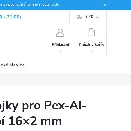
me za pochopení, tým e-shopu Toplo
0 - 21:00)
CZK
NÁKUPNÍ
KOŠÍK
Prázdný košík
Přihlášení
ické hlavice
jky pro Pex-Al-
bí 16×2 mm