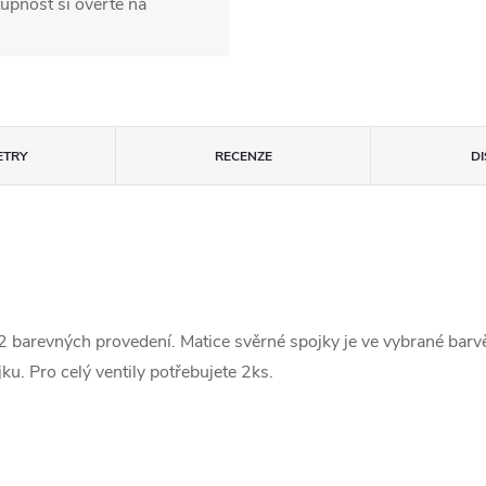
upnost si ověřte na
ETRY
RECENZE
D
barevných provedení. Matice svěrné spojky je ve vybrané barvě 
ku. Pro celý ventily potřebujete 2ks.