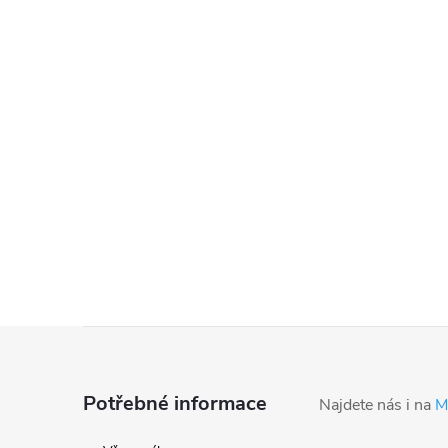
Z
á
Potřebné informace
Najdete nás i na
M