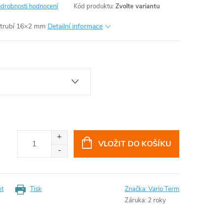
drobnosti hodnocení
Kód produktu:
Zvolte variantu
otrubí 16×2 mm
Detailní informace
VLOŽIT DO KOŠÍKU
et
Tisk
Značka:
Vario Term
Záruka
:
2 roky