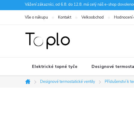
Přejít
Vážení zákazníci, od 6.8. do 12.8. má celý náš e-shop dovole
na
Vše o nákupu
Kontakt
Velkoobchod
Hodnocení
obsah
Elektrické topné tyče
Designové termosta
Designové termostatické ventily
Příslušenství k 
Domů