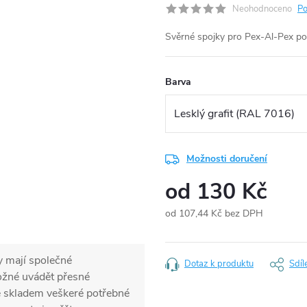
Neohodnoceno
Po
Svěrné spojky pro Pex-Al-Pex p
Barva
Možnosti doručení
od
130 Kč
od
107,44 Kč
bez DPH
Měrná
cena:
y mají společné
Dotaz k produktu
Sdíl
možné uvádět přesné
e skladem veškeré potřebné