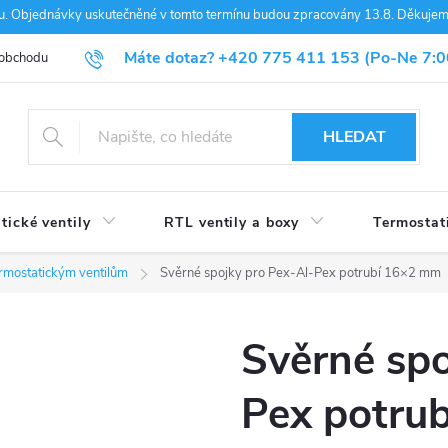
nou. Objednávky uskutečněné v tomto termínu budou zpracovány 13.8. Děkuje
Máte dotaz?
+420 775 411 153
(Po-Ne 7:0
 obchodu
Blog
HLEDAT
tické ventily
RTL ventily a boxy
Termostat
termostatickým ventilům
Svěrné spojky pro Pex-Al-Pex potrubí 16×2 mm
Svěrné spo
Pex potru