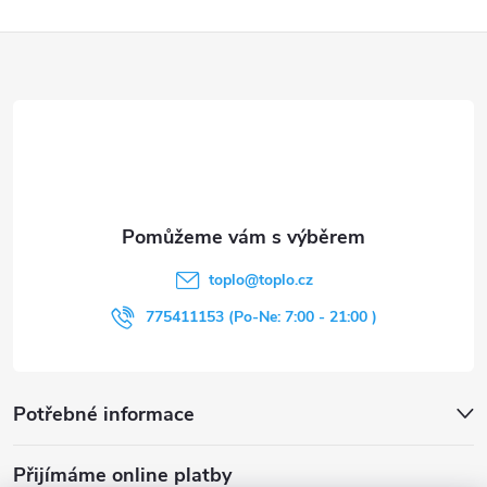
Z
á
p
a
t
toplo
@
toplo.cz
í
775411153 (Po-Ne: 7:00 - 21:00 )
Potřebné informace
Přijímáme online platby