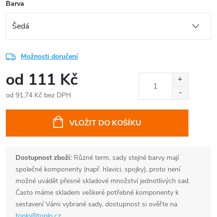
Barva
Možnosti doručení
od
111 Kč
od
91,74 Kč
bez DPH
Měrná
cena:
VLOŽIT DO KOŠÍKU
Dostupnost zboží:
Různé term. sady stejné barvy mají
společné komponenty (např. hlavici, spojky), proto není
možné uvádět přesné skladové množství jednotlivých sad.
Často máme skladem veškeré potřebné komponenty k
sestavení Vámi vybrané sady, dostupnost si ověřte na
toplo@toplo.cz
.