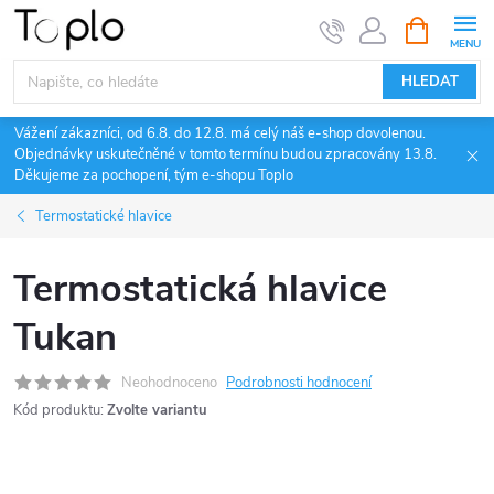
Přejít
NÁKUPNÍ
KOŠÍK
na
obsah
HLEDAT
Vážení zákazníci, od 6.8. do 12.8. má celý náš e-shop dovolenou.
Objednávky uskutečněné v tomto termínu budou zpracovány 13.8.
Děkujeme za pochopení, tým e-shopu Toplo
Termostatické hlavice
Termostatická hlavice
Tukan
Neohodnoceno
Podrobnosti hodnocení
Kód produktu:
Zvolte variantu