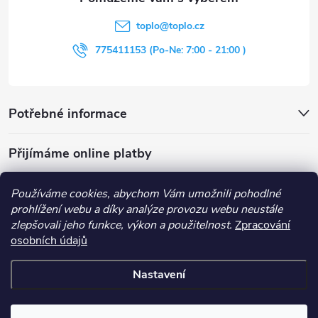
t
toplo
@
toplo.cz
í
775411153 (Po-Ne: 7:00 - 21:00 )
Potřebné informace
Přijímáme online platby
Používáme cookies, abychom Vám umožnili pohodlné
prohlížení webu a díky analýze provozu webu neustále
zlepšovali jeho funkce, výkon a použitelnost.
Zpracování
Obchodní podmínky
Průvodce nákupem
Kontakt
osobních údajů
Vše o nákupu
Nastavení
Copyright 2026
Toplo
. Všechna práva vyhrazena.