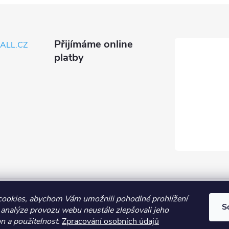
Přijímáme online
ALL.CZ
platby
Obchodní podmínky
Průvodce nákupem
Kontakt
Vše o nákup
ookies, abychom Vám umožnili pohodlné prohlížení
S
 analýze provozu webu neustále zlepšovali jeho
n a použitelnost.
Zpracování osobních údajů