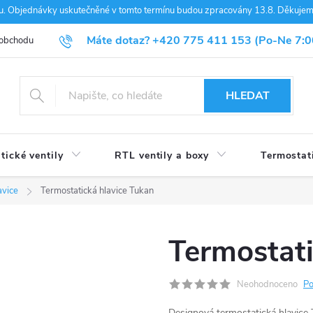
nou. Objednávky uskutečněné v tomto termínu budou zpracovány 13.8. Děkuje
Máte dotaz?
+420 775 411 153
(Po-Ne 7:0
 obchodu
Blog
HLEDAT
tické ventily
RTL ventily a boxy
Termostat
avice
Termostatická hlavice Tukan
Termostati
Neohodnoceno
Po
Designová termostatická hlavice