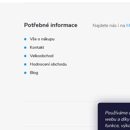
Z
á
Potřebné informace
Najdete nás i na
M
p
Vše o nákupu
Kontakt
a
Velkoobchod
t
Hodnocení obchodu
Blog
í
Používáme c
webu a díky
funkce, výko