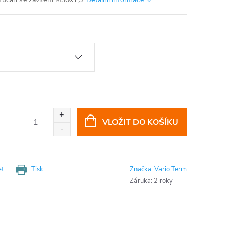
VLOŽIT DO KOŠÍKU
et
Tisk
Značka:
Vario Term
Záruka
:
2 roky