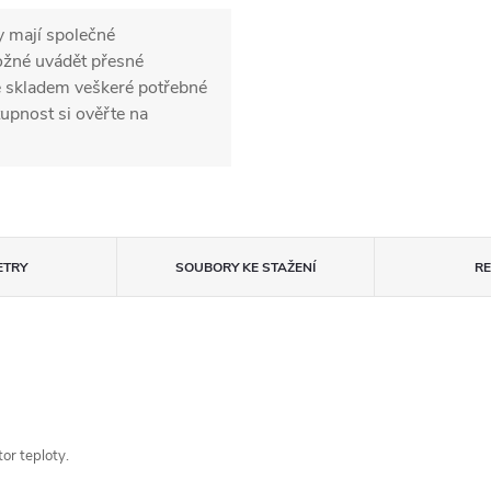
y mají společné
možné uvádět přesné
e skladem veškeré potřebné
upnost si ověřte na
ETRY
SOUBORY KE STAŽENÍ
R
or teploty.