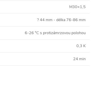
M30×1,5
? 44 mm - délka 76-86 mm
6-26 °C s protizámrzovou polohou
0,3 K
24 min