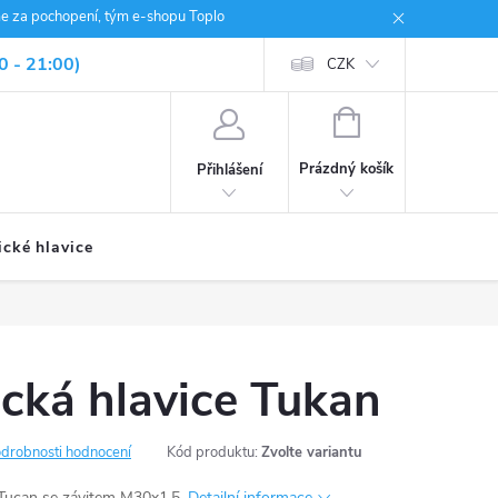
me za pochopení, tým e-shopu Toplo
0 - 21:00)
CZK
NÁKUPNÍ
KOŠÍK
Prázdný košík
Přihlášení
ické hlavice
cká hlavice Tukan
drobnosti hodnocení
Kód produktu:
Zvolte variantu
 Tucan se závitem M30x1,5.
Detailní informace