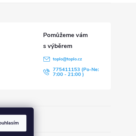
toplo
@
toplo.cz
775411153 (Po-Ne:
7:00 - 21:00 )
u
ouhlasím