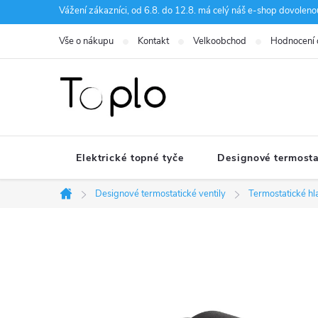
Přejít
Vážení zákazníci, od 6.8. do 12.8. má celý náš e-shop dovole
na
Vše o nákupu
Kontakt
Velkoobchod
Hodnocení
obsah
Elektrické topné tyče
Designové termosta
Designové termostatické ventily
Termostatické hl
Domů