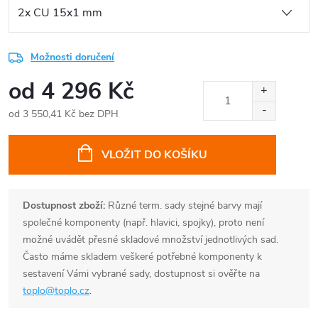
Možnosti doručení
od
4 296 Kč
od
3 550,41 Kč
bez DPH
Měrná
cena:
VLOŽIT DO KOŠÍKU
Dostupnost zboží:
Různé term. sady stejné barvy mají
společné komponenty (např. hlavici, spojky), proto není
možné uvádět přesné skladové množství jednotlivých sad.
Často máme skladem veškeré potřebné komponenty k
sestavení Vámi vybrané sady, dostupnost si ověřte na
toplo@toplo.cz
.