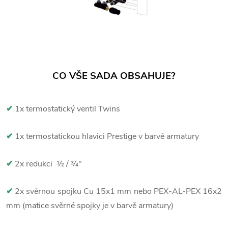
CO VŠE SADA OBSAHUJE?
✔
1x termostatický ventil Twins
✔
1x termostatickou hlavici Prestige v barvě armatury
✔
2x redukci ½ / ¾"
✔
2x svěrnou spojku Cu 15x1 mm nebo PEX-AL-PEX 16x2
mm (matice svěrné spojky je v barvě armatury)