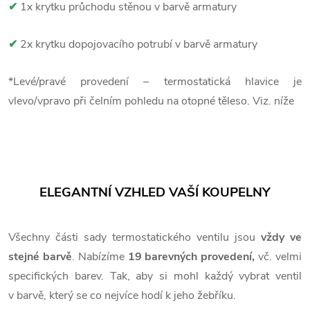
✔
1x krytku průchodu stěnou v barvě armatury
✔
2x krytku dopojovacího potrubí v barvě armatury
*Levé/pravé provedení – termostatická hlavice je
vlevo/vpravo při čelním pohledu na otopné těleso. Viz. níže
ELEGANTNÍ VZHLED VAŠÍ KOUPELNY
Všechny části sady termostatického ventilu jsou
vždy ve
stejné barvě
. Nabízíme
19 barevných provedení,
vč. velmi
specifických barev. Tak, aby si mohl každý vybrat ventil
v barvě, který se co nejvíce hodí k jeho žebříku.