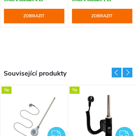
ZOBRAZIT
ZOBRAZIT
Související produkty
Tip
Tip
DARMA
ZDARMA
Z