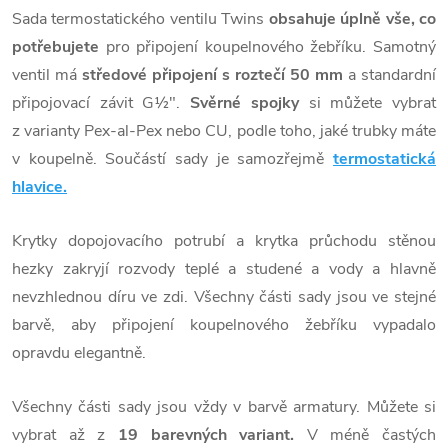
Sada termostatického ventilu Twins
obsahuje úplně vše, co
potřebujete
pro připojení koupelnového žebříku. Samotný
ventil má
středové připojení s roztečí 50 mm
a standardní
připojovací závit G½".
Svěrné spojky
si můžete vybrat
z varianty Pex-al-Pex nebo CU, podle toho, jaké trubky máte
v koupelně. Součástí sady je samozřejmě
termostatická
hlavice.
Krytky dopojovacího potrubí a krytka průchodu stěnou
hezky zakryjí rozvody teplé a studené a vody a hlavně
nevzhlednou díru ve zdi. Všechny části sady jsou ve stejné
barvě, aby připojení koupelnového žebříku vypadalo
opravdu elegantně.
Všechny části sady jsou vždy v barvě armatury. Můžete si
vybrat až z
19 barevných variant.
V méně častých