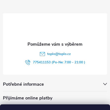
Z
á
p
a
t
toplo
@
toplo.cz
í
775411153 (Po-Ne: 7:00 - 21:00 )
Potřebné informace
Přijímáme online platby