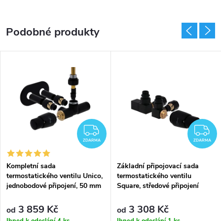
DARMA
ZDARMA
Z
ZDARMA
ZDARMA
Kompletní sada
Základní připojovací sada
termostatického ventilu Unico,
termostatického ventilu
jednobodové připojení, 50 mm
Square, středové připojení
3 859 Kč
3 308 Kč
od
od
Ihned k odeslání
4 ks
Ihned k odeslání
1 ks