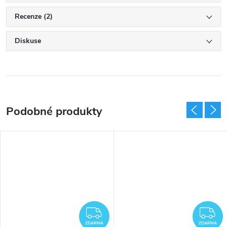
Recenze (2)
Diskuse
DARMA
ZDARMA
Z
ZDARMA
ZDARMA