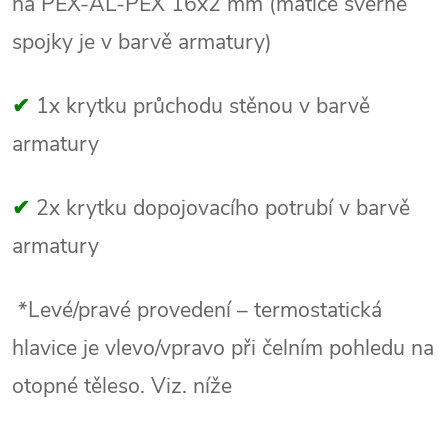
na PEX-AL-PEX 16x2 mm (matice svěrné
spojky je v barvě armatury)
✔
1x krytku průchodu stěnou v barvě
armatury
✔
2x krytku dopojovacího potrubí v barvě
armatury
*Levé/pravé provedení – termostatická
hlavice je vlevo/vpravo při čelním pohledu na
otopné těleso. Viz. níže