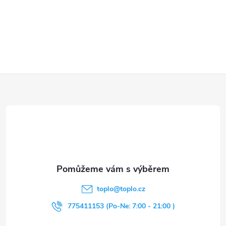
Z
á
p
a
t
toplo
@
toplo.cz
í
775411153 (Po-Ne: 7:00 - 21:00 )