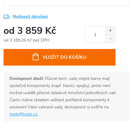
Možnosti doručení
od
3 859 Kč
od
3 189,26 Kč
bez DPH
Měrná
cena:
VLOŽIT DO KOŠÍKU
Dostupnost zboží:
Různé term. sady stejné barvy mají
společné komponenty (např. hlavici, spojky), proto není
možné uvádět přesné skladové množství jednotlivých sad.
Často máme skladem veškeré potřebné komponenty k
sestavení Vámi vybrané sady, dostupnost si ověřte na
toplo@toplo.cz
.