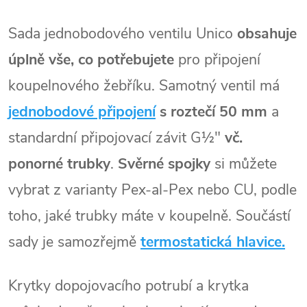
Sada jednobodového ventilu Unico
obsahuje
úplně vše, co potřebujete
pro připojení
koupelnového žebříku. Samotný ventil má
jednobodové připojení
s roztečí 50 mm
a
standardní připojovací závit G½"
vč.
ponorné trubky
.
Svěrné spojky
si můžete
vybrat z varianty Pex-al-Pex nebo
CU, podle
toho, jaké trubky máte v koupelně. Součástí
sady je samozřejmě
termostatická hlavice.
Krytky dopojovacího potrubí a krytka