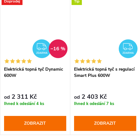
Doprodej
Tip
DARMA
ZDARMA
Z
–16 %
ZDARMA
ZDARMA
Elektrická topná tyč Dynamic
Elektrická topná tyč s regulací
600W
Smart Plus 600W
2 311 Kč
2 403 Kč
od
od
Ihned k odeslání
4 ks
Ihned k odeslání
7 ks
ZOBRAZIT
ZOBRAZIT