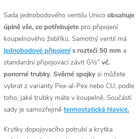
Sada jednobodového ventilu Unico
obsahuje
úplně vše, co potřebujete
pro připojení
koupelnového žebříku. Samotný ventil má
jednobodové připojení
s roztečí 50 mm
a
standardní připojovací závit G½"
vč.
ponorné trubky
.
Svěrné spojky
si můžete
vybrat z varianty Pex-al-Pex nebo
CU, podle
toho, jaké trubky máte v koupelně. Součástí
sady je samozřejmě
termostatická hlavice.
Krytky dopojovacího potrubí a krytka