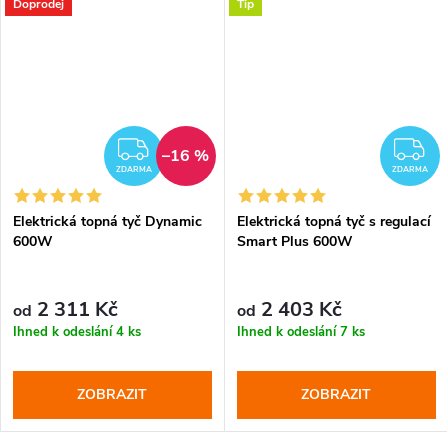
Doprodej
Tip
DARMA
ZDARMA
Z
–16 %
ZDARMA
ZDARMA
Elektrická topná tyč Dynamic
Elektrická topná tyč s regulací
600W
Smart Plus 600W
2 311 Kč
2 403 Kč
od
od
Ihned k odeslání
4 ks
Ihned k odeslání
7 ks
ZOBRAZIT
ZOBRAZIT