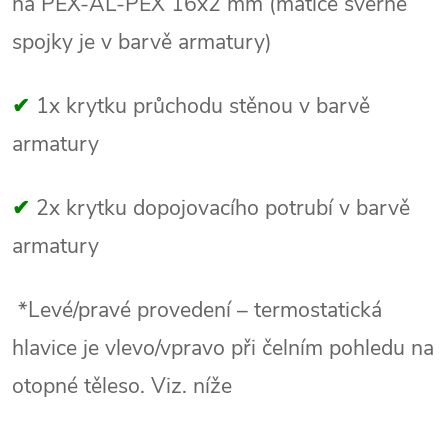
na PEX-AL-PEX 16x2 mm (matice svěrné
spojky je v barvě armatury)
✔
1x krytku průchodu stěnou v barvě
armatury
✔
2x krytku dopojovacího potrubí v barvě
armatury
*Levé/pravé provedení – termostatická
hlavice je vlevo/vpravo při čelním pohledu na
otopné těleso. Viz. níže