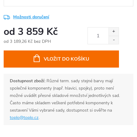
Možnosti doručení
od
3 859 Kč
od
3 189,26 Kč
bez DPH
Měrná
cena:
VLOŽIT DO KOŠÍKU
Dostupnost zboží:
Různé term. sady stejné barvy mají
společné komponenty (např. hlavici, spojky), proto není
možné uvádět přesné skladové množství jednotlivých sad.
Často máme skladem veškeré potřebné komponenty k
sestavení Vámi vybrané sady, dostupnost si ověřte na
toplo@toplo.cz
.