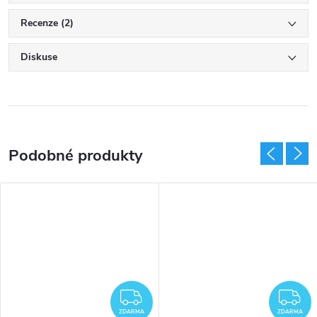
Recenze (2)
Diskuse
DARMA
ZDARMA
Z
ZDARMA
ZDARMA