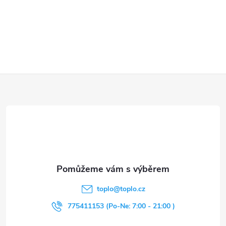
Z
á
p
a
t
toplo
@
toplo.cz
í
775411153 (Po-Ne: 7:00 - 21:00 )