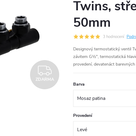
Twins, stř
50mm
3 hodnocení
Podr
Designový termostatický ventil 
závitem G½", termostatická hlavic
provedení, devatenáct barevných 
ZDARMA
ZDARMA
Barva
Provedení