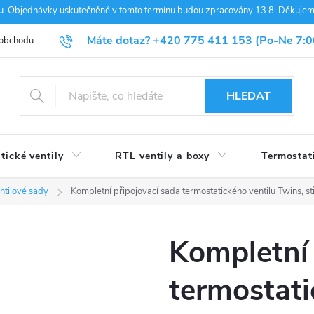
nou. Objednávky uskutečněné v tomto termínu budou zpracovány 13.8. Děkuje
Máte dotaz?
+420 775 411 153
(Po-Ne 7:0
 obchodu
Blog
HLEDAT
tické ventily
RTL ventily a boxy
Termostat
ntilové sady
Kompletní připojovací sada termostatického ventilu Twins, 
Kompletní 
termostati