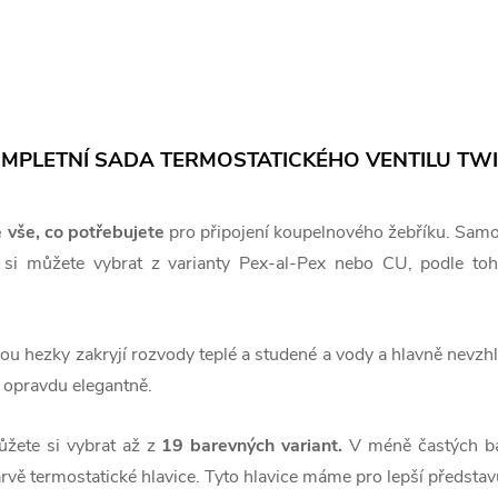
MPLETNÍ SADA TERMOSTATICKÉHO VENTILU TW
 vše, co potřebujete
pro připojení koupelnového žebříku. Samo
si můžete vybrat z varianty Pex-al-Pex nebo CU, podle toho
u hezky zakryjí rozvody teplé a studené a vody a hlavně nevzhl
 opravdu elegantně.
ůžete si vybrat až z
19 barevných variant.
V méně častých b
rvě termostatické hlavice. Tyto hlavice máme pro lepší představ