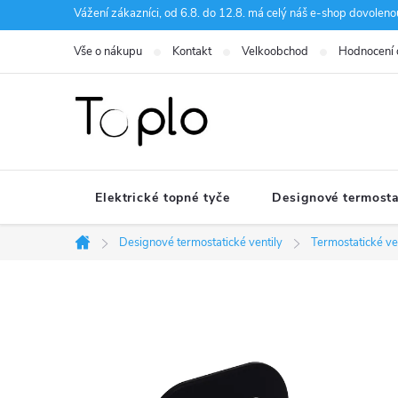
Přejít
Vážení zákazníci, od 6.8. do 12.8. má celý náš e-shop dovole
na
Vše o nákupu
Kontakt
Velkoobchod
Hodnocení
obsah
Elektrické topné tyče
Designové termosta
Designové termostatické ventily
Termostatické ve
Domů