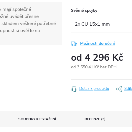
y mají společné
Svěrné spojky
možné uvádět přesné
e skladem veškeré potřebné
upnost si ověřte na
Možnosti doručení
od
4 296 Kč
od
3 550,41 Kč
bez DPH
Měrná
cena:
Dotaz k produktu
Sdíl
SOUBORY KE STAŽENÍ
RECENZE (3)