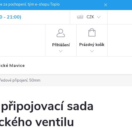
me za pochopení, tým e-shopu Toplo
0 - 21:00)
CZK
NÁKUPNÍ
KOŠÍK
Prázdný košík
Přihlášení
ické hlavice
středové připojení, 50mm
připojovací sada
ckého ventilu