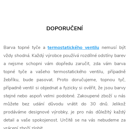
DOPORUČENÍ
Barva topné tyče a
termostatického ventilu
nemusí být
vždy shodná. Každý výrobce používá rozdílné odstíny barev
a nejsme schopni vám dopředu zaručit, zda vám barva
topné tyče a vašeho termostatického ventilu, případně
žebříku, bude pasovat. Proto doručujeme, topnou tyč,
případně ventil si objednat a fyzicky si ověřit, že jsou barvy
stejné nebo aspoň velmi podobné. Zakoupené zboží u nás
můžete bez udání důvodu vrátit do 30 dnů. Jelikož
prodáváme designové výrobky, je pro nás důležitý každý
detail a vaše spokojenost. Určitě se na vás nebudeme za
vrácení zboží zlobit.