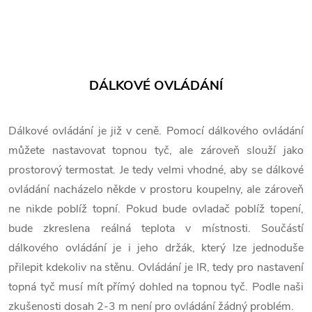
DÁLKOVÉ OVLÁDÁNÍ
Dálkové ovládání je již v ceně. Pomocí dálkového ovládání
můžete nastavovat topnou tyč, ale zároveň slouží jako
prostorový termostat. Je tedy velmi vhodné, aby se dálkové
ovládání nacházelo někde v prostoru koupelny, ale zároveň
ne nikde poblíž topní. Pokud bude ovladač poblíž topení,
bude zkreslena reálná teplota v místnosti. Součástí
dálkového ovládání je i jeho držák, který lze jednoduše
přilepit kdekoliv na stěnu. Ovládání je IR, tedy pro nastavení
topná tyč musí mít přímý dohled na topnou tyč. Podle naši
zkušenosti dosah 2-3 m není pro ovládání žádný problém.