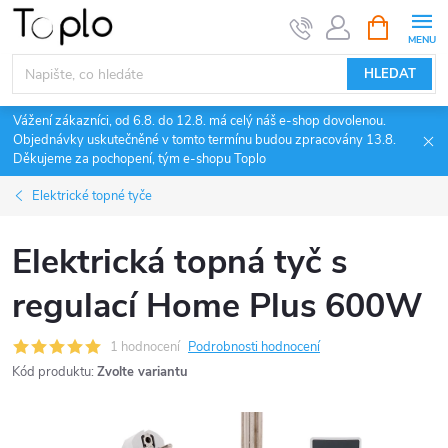
Přejít
NÁKUPNÍ
KOŠÍK
na
obsah
HLEDAT
Vážení zákazníci, od 6.8. do 12.8. má celý náš e-shop dovolenou.
Objednávky uskutečněné v tomto termínu budou zpracovány 13.8.
Děkujeme za pochopení, tým e-shopu Toplo
Elektrické topné tyče
Elektrická topná tyč s
regulací Home Plus 600W
1 hodnocení
Podrobnosti hodnocení
Kód produktu:
Zvolte variantu