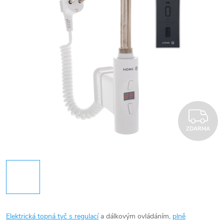
Z
ZDARMA
Elektrická topná tyč s regulací
a dálkovým ovládáním,
plně