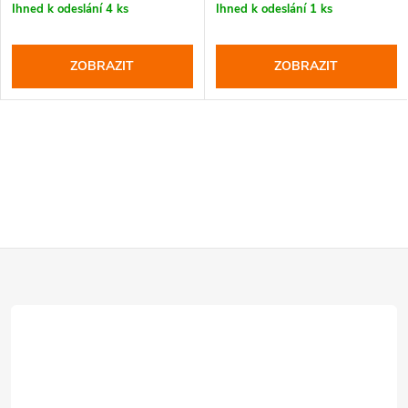
Ihned k odeslání
4 ks
Ihned k odeslání
1 ks
ZOBRAZIT
ZOBRAZIT
Z
á
p
a