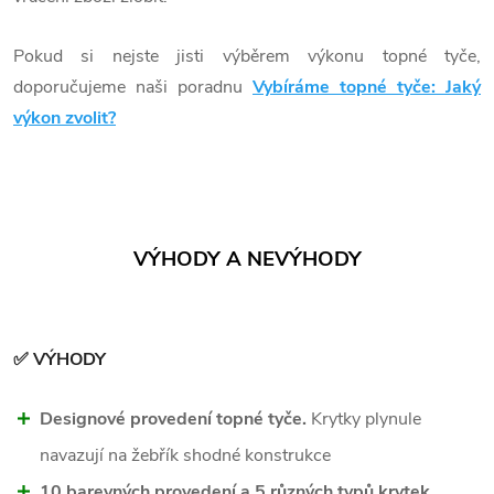
Pokud si nejste jisti výběrem výkonu topné tyče,
doporučujeme naši poradnu
Vybíráme topné tyče: Jaký
výkon zvolit?
VÝHODY A NEVÝHODY
✅ VÝHODY
Designové provedení topné tyče.
Krytky plynule
navazují na žebřík shodné konstrukce
10 barevných provedení a 5 různých typů krytek