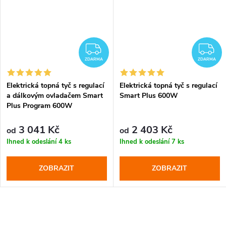
DARMA
ZDARMA
Z
ZDARMA
ZDARMA
Elektrická topná tyč s regulací
Elektrická topná tyč s regulací
a dálkovým ovladačem Smart
Smart Plus 600W
Plus Program 600W
3 041 Kč
2 403 Kč
od
od
Ihned k odeslání
4 ks
Ihned k odeslání
7 ks
ZOBRAZIT
ZOBRAZIT