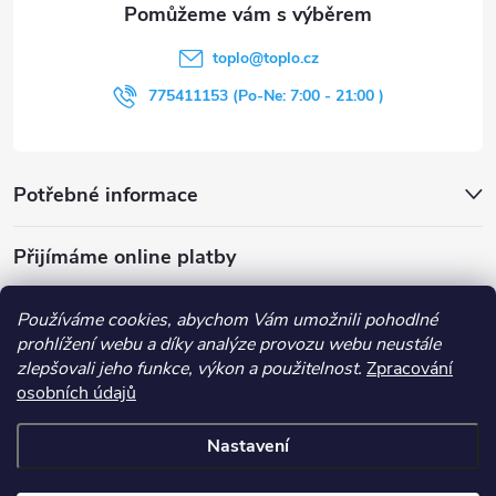
t
toplo
@
toplo.cz
í
775411153 (Po-Ne: 7:00 - 21:00 )
Potřebné informace
Přijímáme online platby
Používáme cookies, abychom Vám umožnili pohodlné
prohlížení webu a díky analýze provozu webu neustále
zlepšovali jeho funkce, výkon a použitelnost.
Zpracování
Obchodní podmínky
Průvodce nákupem
Kontakt
osobních údajů
Vše o nákupu
Nastavení
Copyright 2026
Toplo
. Všechna práva vyhrazena.