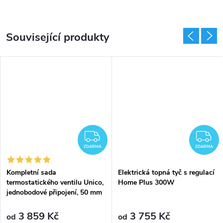
Související produkty
DARMA
ZDARMA
Z
ZDARMA
ZDARMA
Kompletní sada
Elektrická topná tyč s regulací
termostatického ventilu Unico,
Home Plus 300W
jednobodové připojení, 50 mm
3 859 Kč
3 755 Kč
od
od