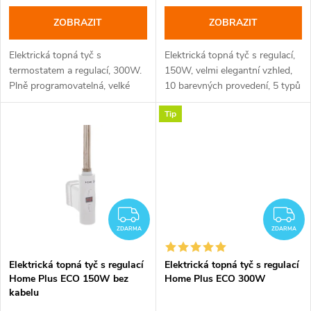
o
d
ZOBRAZIT
ZOBRAZIT
d
u
Elektrická topná tyč s
Elektrická topná tyč s regulací,
u
termostatem a regulací, 300W.
150W, velmi elegantní vzhled,
k
Plně programovatelná, velké
10 barevných provedení, 5 typů
k
množství topných programů.
krytek
Tip
Standard Eco-design. Barvy bílá
t
a lesklý chrom a černá.
t
ů
ů
ZDARMA
Z
ZDARMA
ZDARMA
Elektrická topná tyč s regulací
Elektrická topná tyč s regulací
Home Plus ECO 150W bez
Home Plus ECO 300W
kabelu