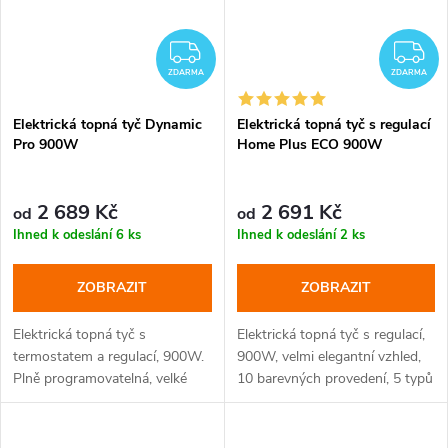
ZDARMA
Z
ZDARMA
ZDARMA
Elektrická topná tyč Dynamic
Elektrická topná tyč s regulací
Pro 900W
Home Plus ECO 900W
2 689 Kč
2 691 Kč
od
od
Ihned k odeslání
6 ks
Ihned k odeslání
2 ks
ZOBRAZIT
ZOBRAZIT
Elektrická topná tyč s
Elektrická topná tyč s regulací,
termostatem a regulací, 900W.
900W, velmi elegantní vzhled,
Plně programovatelná, velké
10 barevných provedení, 5 typů
množství topných programů.
krytek
Standard Eco-design. Barvy bílá
a lesklý chrom a černá.