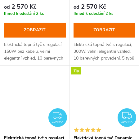
2 570 Kč
2 570 Kč
od
od
Ihned k odeslání
2 ks
Ihned k odeslání
2 ks
ZOBRAZIT
ZOBRAZIT
Elektrická topná tyč s regulací,
Elektrická topná tyč s regulací,
150W bez kabelu, velmi
300W, velmi elegantní vzhled,
elegantní vzhled, 10 barevných
10 barevných provedení, 5 typů
provedení, 5 typů krytek
krytek
Tip
ZDARMA
Z
ZDARMA
ZDARMA
Elektrická topná tyč s regulací
Elektrická topná tyč Dynamic