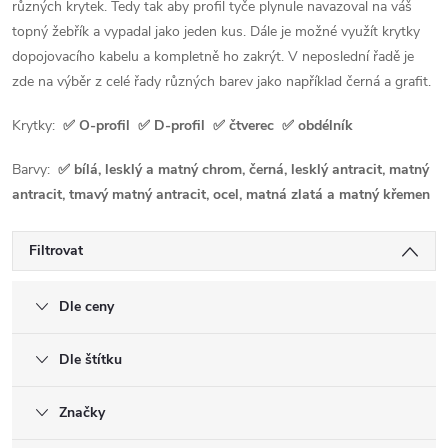
různých krytek. Tedy tak aby profil tyče plynule navazoval na váš
topný žebřík a vypadal jako jeden kus. Dále je možné využít krytky
dopojovacího kabelu a kompletně ho zakrýt. V neposlední řadě je
zde na výběr z celé řady různých barev jako například černá a grafit.
Krytky:
✅ O-profil ✅ D-profil ✅ čtverec ✅ obdélník
Barvy:
✅ bílá, lesklý a matný chrom, černá, lesklý antracit, matný
antracit, tmavý matný antracit, ocel, matná zlatá a matný křemen
Filtrovat
Dle ceny
Dle štítku
Značky