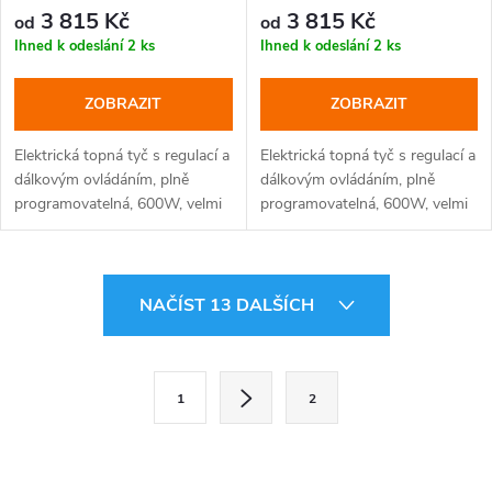
3 815 Kč
3 815 Kč
od
od
Ihned k odeslání
2 ks
Ihned k odeslání
2 ks
ZOBRAZIT
ZOBRAZIT
Elektrická topná tyč s regulací a
Elektrická topná tyč s regulací a
dálkovým ovládáním, plně
dálkovým ovládáním, plně
programovatelná, 600W, velmi
programovatelná, 600W, velmi
elegantní vzhled, 10 barevných
elegantní vzhled, 10 barevných
provedení, 5 typů krytek
provedení, 5 typů krytek
O
NAČÍST 13 DALŠÍCH
v
l
S
1
2
t
á
r
d
á