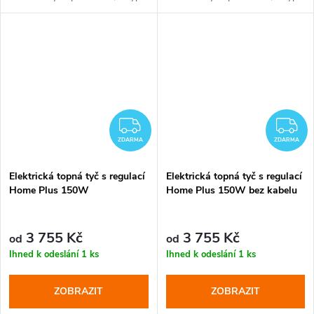
krytek
krytek
ZDARMA
Z
ZDARMA
ZDARMA
Elektrická topná tyč s regulací
Elektrická topná tyč s regulací
Home Plus 150W
Home Plus 150W bez kabelu
3 755 Kč
3 755 Kč
od
od
Ihned k odeslání
1 ks
Ihned k odeslání
1 ks
ZOBRAZIT
ZOBRAZIT