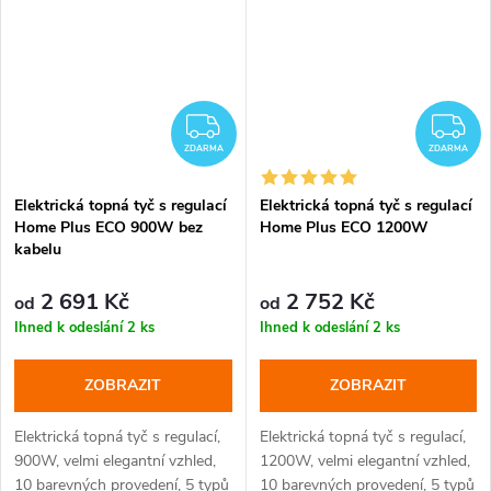
ZDARMA
Z
ZDARMA
ZDARMA
Elektrická topná tyč s regulací
Elektrická topná tyč s regulací
Home Plus ECO 900W bez
Home Plus ECO 1200W
kabelu
2 691 Kč
2 752 Kč
od
od
Ihned k odeslání
2 ks
Ihned k odeslání
2 ks
ZOBRAZIT
ZOBRAZIT
Elektrická topná tyč s regulací,
Elektrická topná tyč s regulací,
900W, velmi elegantní vzhled,
1200W, velmi elegantní vzhled,
10 barevných provedení, 5 typů
10 barevných provedení, 5 typů