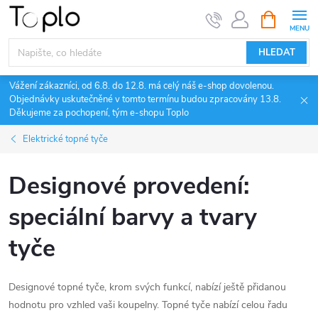
Přejít
NÁKUPNÍ
KOŠÍK
na
obsah
HLEDAT
Vážení zákazníci, od 6.8. do 12.8. má celý náš e-shop dovolenou.
Objednávky uskutečněné v tomto termínu budou zpracovány 13.8.
Děkujeme za pochopení, tým e-shopu Toplo
Elektrické topné tyče
Designové provedení:
speciální barvy a tvary
tyče
Designové topné tyče, krom svých funkcí, nabízí ještě přidanou
hodnotu pro vzhled vaši koupelny. Topné tyče nabízí celou řadu