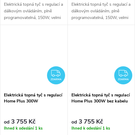
Elektrická topná tyč s regulací a
Elektrická topná tyč s regulací a
dálkovým ovládáním, plně
dálkovým ovládáním, plně
programovatelná, 150W, velmi
programovatelná, 150W, velmi
elegantní vzhled, 10 barevných
elegantní vzhled, 10 barevných
provedení, 5 typů krytek
provedení, 5 typů krytek
ZDARMA
Z
ZDARMA
ZDARMA
Elektrická topná tyč s regulací
Elektrická topná tyč s regulací
Home Plus 300W
Home Plus 300W bez kabelu
3 755 Kč
3 755 Kč
od
od
Ihned k odeslání
1 ks
Ihned k odeslání
1 ks