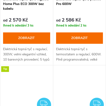
Home Plus ECO 300W bez
Pro 600W
kabelu
2 570 Kč
2 586 Kč
od
od
Ihned k odeslání
3 ks
Ihned k odeslání
2 ks
ZOBRAZIT
ZOBRAZIT
Elektrická topná tyč s regulací,
Elektrická topná tyč s
300W, velmi elegantní vzhled,
termostatem a regulací, 600W.
10 barevných provedení, 5 typů
Plně programovatelná, velké
krytek
množství topných programů.
Tip
Standard Eco-design. Barvy bílá
a lesklý chrom a černá.
ZDARMA
Z