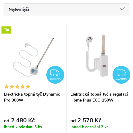
Ř
Nejlevnější
a
Nejdražší
V
Tip
Nejprodávanější
z
ý
Abecedně
e
p
n
i
ZDARMA
Z
í
ZDARMA
ZDARMA
s
p
Elektrická topná tyč Dynamic
Elektrická topná tyč s regulací
Pro 300W
Home Plus ECO 150W
p
r
r
2 480 Kč
2 570 Kč
od
od
o
Ihned k odeslání
3 ks
Ihned k odeslání
2 ks