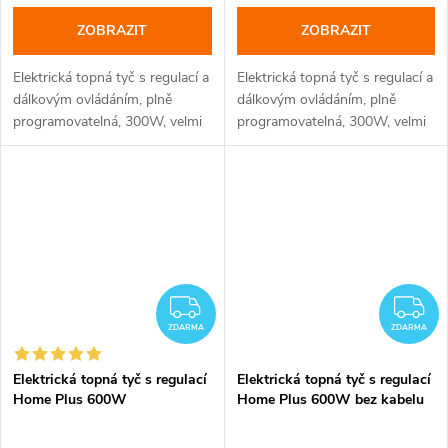
ZOBRAZIT
ZOBRAZIT
Elektrická topná tyč s regulací a
Elektrická topná tyč s regulací a
dálkovým ovládáním, plně
dálkovým ovládáním, plně
programovatelná, 300W, velmi
programovatelná, 300W, velmi
elegantní vzhled, 10 barevných
elegantní vzhled, 10 barevných
provedení, 5 typů krytek
provedení, 5 typů krytek
ZDARMA
Z
ZDARMA
ZDARMA
Elektrická topná tyč s regulací
Elektrická topná tyč s regulací
Home Plus 600W
Home Plus 600W bez kabelu