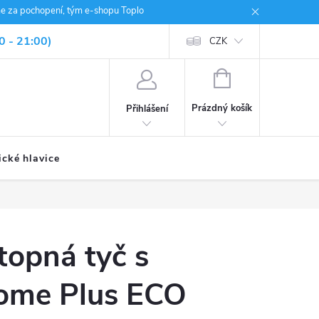
me za pochopení, tým e-shopu Toplo
0 - 21:00)
CZK
NÁKUPNÍ
KOŠÍK
Prázdný košík
Přihlášení
ické hlavice
 topná tyč s
Home Plus ECO