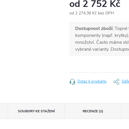
od
2 752 Kč
od
2 274,38 Kč
bez DPH
Měrná
cena:
Dostupnost zboží:
Topné t
komponenty (např. krytky)
množství. Často máme skl
vybrané varianty. Dostupn
Dotaz k produktu
Sdíl
SOUBORY KE STAŽENÍ
RECENZE (1)