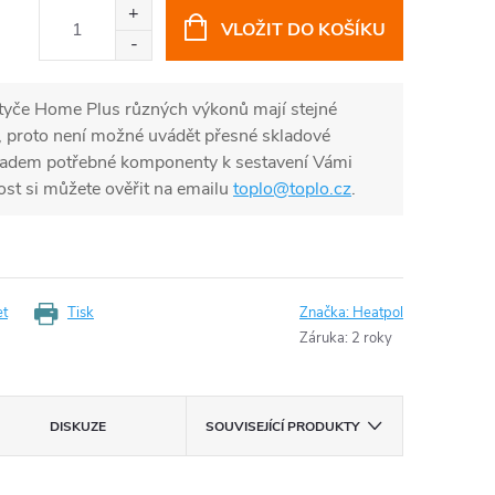
VLOŽIT DO KOŠÍKU
yče Home Plus různých výkonů mají stejné
, proto není možné uvádět přesné skladové
adem potřebné komponenty k sestavení Vámi
ost si můžete ověřit na emailu
toplo@toplo.cz
.
et
Tisk
Značka:
Heatpol
Záruka
:
2 roky
DISKUZE
SOUVISEJÍCÍ PRODUKTY