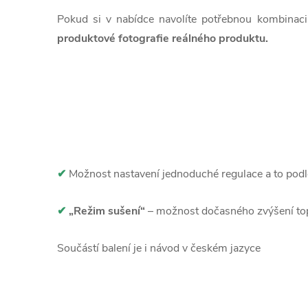
Pokud si v nabídce navo
líte potřebnou kombinaci
produktové fotografie reálného produktu.
✔
Možnost nastavení jednoduché regulace a to podl
✔
„Režim sušení“
– možnost dočasného zvýšení top
Součástí balení je i návod v českém jazyce