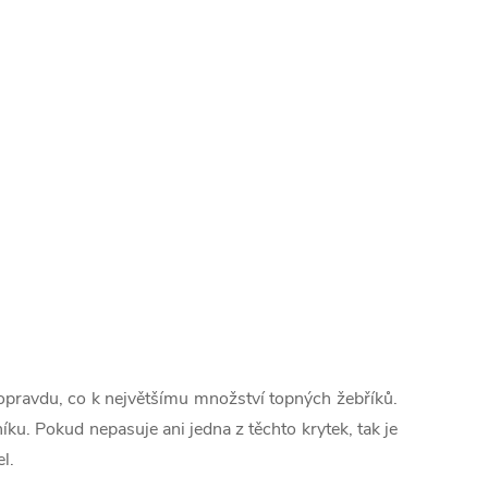
 opravdu, co k největšímu množství topných žebříků.
níku. Pokud nepasuje ani jedna z těchto krytek, tak je
l.