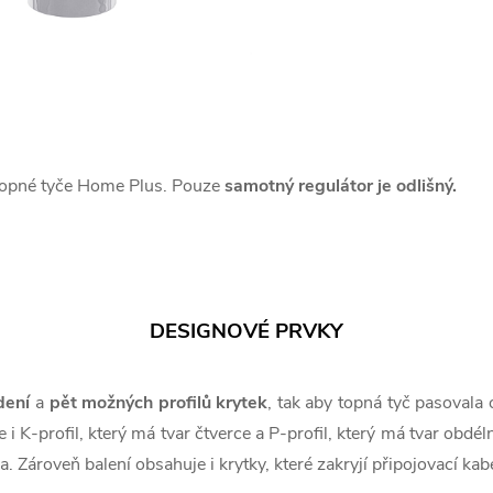
 topné tyče Home Plus. Pouze
samotný regulátor je odlišný.
DESIGNOVÉ PRVKY
dení
a
pět možných profilů krytek
, tak aby topná tyč pasovala
i K-profil, který má tvar čtverce a P-profil, který má tvar obdél
a. Zároveň balení obsahuje i krytky, které zakryjí připojovací kabe