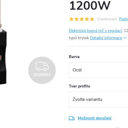
1200W
1 hodnocení
Podr
Elektrická topná tyč s regulací
, 1
typů krytek
Detailní informace
Barva
ZDARMA
ZDARMA
Tvar profilu
Možnosti doručení