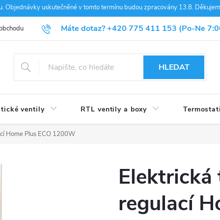
nou. Objednávky uskutečněné v tomto termínu budou zpracovány 13.8. Děkuje
Máte dotaz?
+420 775 411 153
(Po-Ne 7:0
 obchodu
Blog
HLEDAT
tické ventily
RTL ventily a boxy
Termostat
ulací Home Plus ECO 1200W
Elektrická
regulací 