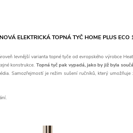
NOVÁ ELEKTRICKÁ TOPNÁ TYČ HOME PLUS ECO
ároveň levnější varianta topné tyče od evropského výrobce Heat
tejné konstrukce.
Topná tyč pak vypadá, jako by již byla souč
 média. Samozřejmostí je režim sušení ručníků, který umožň
ání.