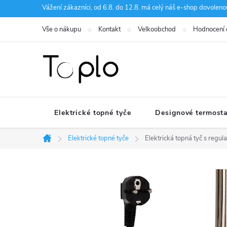
Přejít
Vážení zákazníci, od 6.8. do 12.8. má celý náš e-shop dovole
na
Vše o nákupu
Kontakt
Velkoobchod
Hodnocení
obsah
Elektrické topné tyče
Designové termosta
Elektrické topné tyče
Elektrická topná tyč s reg
Domů