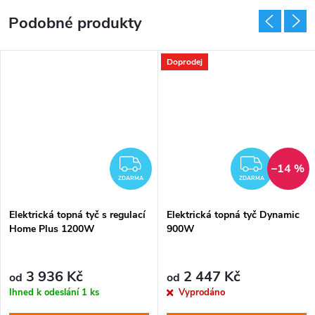
Doprodej
DARMA
ZDARMA
ZDAR
–14 %
ZDARMA
ZDARMA
Elektrická topná tyč s regulací
Elektrická topná tyč Dynamic
Home Plus 1200W
900W
3 936 Kč
2 447 Kč
od
od
Ihned k odeslání
1 ks
Vyprodáno