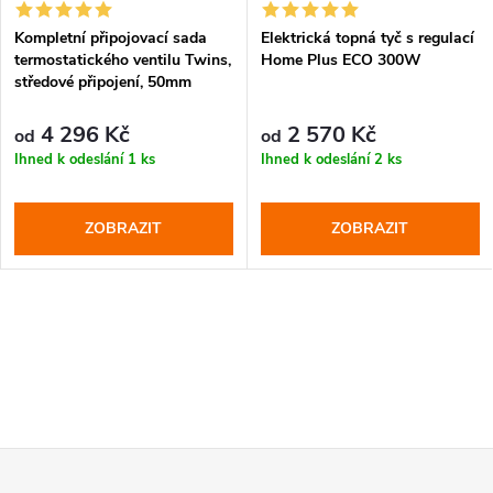
Kompletní připojovací sada
Elektrická topná tyč s regulací
termostatického ventilu Twins,
Home Plus ECO 300W
středové připojení, 50mm
4 296 Kč
2 570 Kč
od
od
Ihned k odeslání
1 ks
Ihned k odeslání
2 ks
ZOBRAZIT
ZOBRAZIT
Z