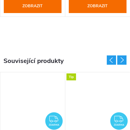
ZOBRAZIT
ZOBRAZIT
Související produkty
Tip
DARMA
ZDARMA
Z
ZDARMA
ZDARMA