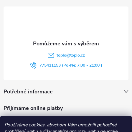
á
p
a
t
toplo
@
toplo.cz
í
775411153 (Po-Ne: 7:00 - 21:00 )
Potřebné informace
Přijímáme online platby
Používáme cookies, abychom Vám umožnili pohodlné
prohlížení webu a díky analýze provozu webu neustále