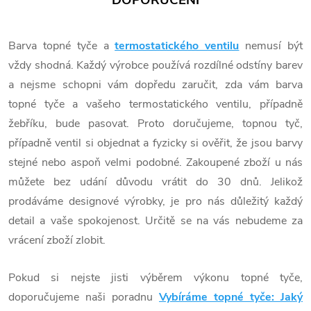
DOPORUČENÍ
Barva topné tyče a
termostatického ventilu
nemusí být
vždy shodná. Každý výrobce používá rozdílné odstíny barev
a nejsme schopni vám dopředu zaručit, zda vám barva
topné tyče a vašeho termostatického ventilu, případně
žebříku, bude pasovat. Proto doručujeme, topnou tyč,
případně ventil si objednat a fyzicky si ověřit, že jsou barvy
stejné nebo aspoň velmi podobné. Zakoupené zboží u nás
můžete bez udání důvodu vrátit do 30 dnů. Jelikož
prodáváme designové výrobky, je pro nás důležitý každý
detail a vaše spokojenost. Určitě se na vás nebudeme za
vrácení zboží zlobit.
Pokud si nejste jisti výběrem výkonu topné tyče,
doporučujeme naši poradnu
Vybíráme topné tyče: Jaký