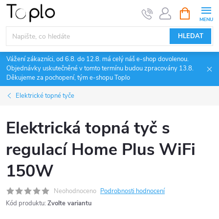
Přejít
NÁKUPNÍ
KOŠÍK
na
obsah
HLEDAT
Vážení zákazníci, od 6.8. do 12.8. má celý náš e-shop dovolenou.
Objednávky uskutečněné v tomto termínu budou zpracovány 13.8.
Děkujeme za pochopení, tým e-shopu Toplo
Elektrické topné tyče
Elektrická topná tyč s
regulací Home Plus WiFi
150W
Neohodnoceno
Podrobnosti hodnocení
Kód produktu:
Zvolte variantu