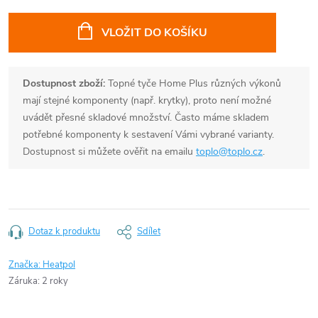
Měrná
cena:
VLOŽIT DO KOŠÍKU
Dostupnost zboží:
Topné tyče Home Plus různých výkonů
mají stejné komponenty (např. krytky), proto není možné
uvádět přesné skladové množství. Často máme skladem
potřebné komponenty k sestavení Vámi vybrané varianty.
Dostupnost si můžete ověřit na emailu
toplo@toplo.cz
.
Dotaz k produktu
Sdílet
Značka:
Heatpol
Záruka
:
2 roky