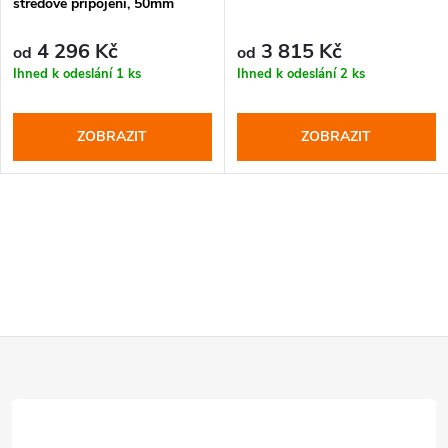
středové připojení, 50mm
4 296 Kč
3 815 Kč
od
od
Ihned k odeslání
1 ks
Ihned k odeslání
2 ks
ZOBRAZIT
ZOBRAZIT
Z
á