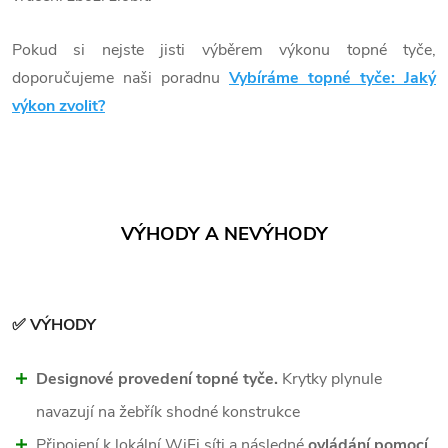
Pokud si nejste jisti výběrem výkonu topné tyče,
doporučujeme naši poradnu
Vybíráme topné tyče: Jaký
výkon zvolit?
VÝHODY A NEVÝHODY
✅ VÝHODY
Designové provedení topné tyče.
Krytky plynule
navazují na žebřík shodné konstrukce
Připojení k lokální WiFi síti a následné
ovládání pomocí