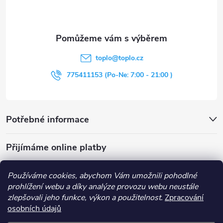
p
a
t
toplo
@
toplo.cz
í
775411153 (Po-Ne: 7:00 - 21:00 )
Potřebné informace
Přijímáme online platby
Používáme cookies, abychom Vám umožnili pohodlné
prohlížení webu a díky analýze provozu webu neustále
zlepšovali jeho funkce, výkon a použitelnost.
Zpracování
Obchodní podmínky
Průvodce nákupem
Kontakt
osobních údajů
Vše o nákupu