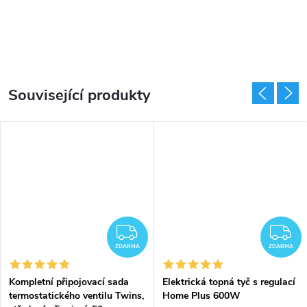
Související produkty
DARMA
ZDARMA
Z
ZDARMA
ZDARMA
Kompletní připojovací sada
Elektrická topná tyč s regulací
termostatického ventilu Twins,
Home Plus 600W