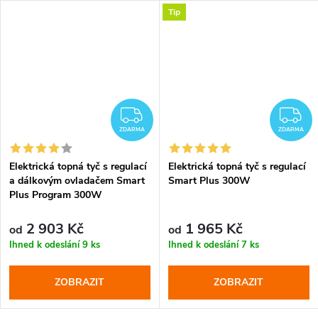
Tip
DARMA
ZDARMA
Z
ZDARMA
ZDARMA
Elektrická topná tyč s regulací
Elektrická topná tyč s regulací
a dálkovým ovladačem Smart
Smart Plus 300W
Plus Program 300W
2 903 Kč
1 965 Kč
od
od
Ihned k odeslání
9 ks
Ihned k odeslání
7 ks
ZOBRAZIT
ZOBRAZIT